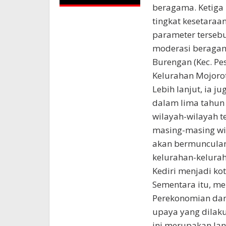
beragama. Ketiga i
tingkat kesetaraa
parameter terseb
moderasi beragam
Burengan (Kec. Pes
Kelurahan Mojorot
Lebih lanjut, ia
dalam lima tahun 
wilayah-wilayah t
masing-masing wi
akan bermunculan
kelurahan-kelurah
Kediri menjadi ko
Sementara itu, mer
Perekonomian dan
upaya yang dilaku
ini merupakan lan