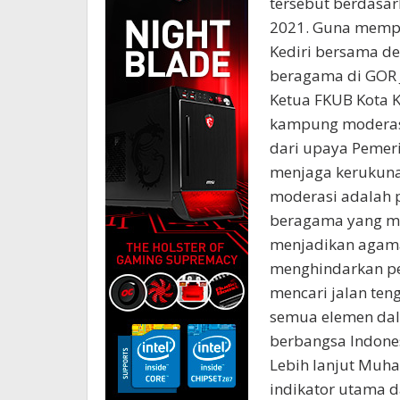
tersebut berdasark
2021. Guna mempe
Kediri bersama d
beragama di GOR J
Ketua FKUB Kota 
kampung moderas
dari upaya Pemer
menjaga kerukuna
moderasi adalah 
beragama yang ma
menjadikan agama 
menghindarkan per
mencari jalan t
semua elemen dal
berbangsa Indones
Lebih lanjut Mu
indikator utama