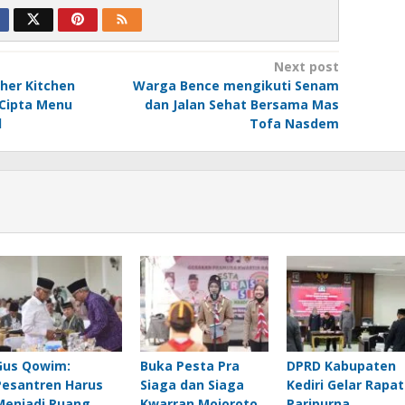
Next post
her Kitchen
Warga Bence mengikuti Senam
 Cipta Menu
dan Jalan Sehat Bersama Mas
l
Tofa Nasdem
Gus Qowim:
Buka Pesta Pra
DPRD Kabupaten
Pesantren Harus
Siaga dan Siaga
Kediri Gelar Rapat
Menjadi Ruang
Kwarran Mojoroto
Paripurna