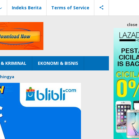
Indeks Berita
Terms of Service
close
& KRIMINAL
EKONOMI & BISNIS
hingya