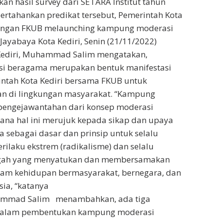
an hasil survey dari SETARA Institut tahun
rtahankan predikat tersebut, Pemerintah Kota
engan FKUB melaunching kampung moderasi
ayabaya Kota Kediri, Senin (21/11/2022)
Kediri, Muhammad Salim mengatakan,
i beragama merupakan bentuk manifestasi
intah Kota Kediri bersama FKUB untuk
n di lingkungan masyarakat. “Kampung
pengejawantahan dari konsep moderasi
na hal ini merujuk kepada sikap dan upaya
sebagai dasar dan prinsip untuk selalu
ilaku ekstrem (radikalisme) dan selalu
engah yang menyatukan dan membersamakan
am kehidupan bermasyarakat, bernegara, dan
ia, “katanya
hammad Salim menambahkan, ada tiga
 dalam pembentukan kampung moderasi