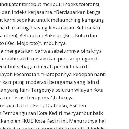
ndikator tersebut meliputi indeks toleransi,
n dan indeks kerjasama. “Berdasarkan ketiga
ut kami sepakat untuk melaunching kampung
a di masing-masing kecamatan. Kelurahan
antren), Kelurahan Pakelan (Kec. Kota) dan
o (Kec. Mojoroto)”,imbuhnya.
 juga mengatakan bahwa sebelumnya pihaknya
terakhir aktif melakukan pendampingan di
ersebut sebagai daerah percontohan di
layah kecamatan. “Harapannya kedepan nanti
 kampung moderasi beragama yang lain di
an yang lain. Targetnya seluruh wilayah Kota
ta moderasi beragama”,tuturnya.
espon hal ini, Ferry Djatmiko, Asisten
 Pembangunan Kota Kediri menyambut baik
kan oleh FKUB Kota Kediri ini. Menurutnya hal
gkah jitu untuk mempertahan predikat indeks