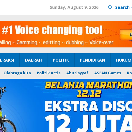
Sunday, August 9, 2026
Search
ERAKSI
DAERAH
POLITIK
PENDIDIKAN
HUKUM 
Olahraga kita
Politik Artis
Abu Sayyaf
ASEAN Games
Ro