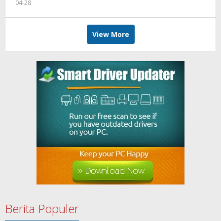
04-28
by
admin
View More
Berita Populer