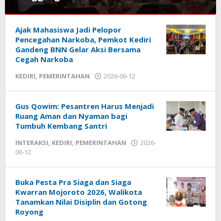
INTERAKSI
,
Ajak Mahasiswa Jadi Pelopor
KEDIRI
,
PEMERINTAHAN
Pencegahan Narkoba, Pemkot Kediri
Gandeng BNN Gelar Aksi Bersama
2026-
Cegah Narkoba
07-
KEDIRI
,
PEMERINTAHAN
2026-06-12
by
25
admin
by
admin
Gus Qowim: Pesantren Harus Menjadi
Ruang Aman dan Nyaman bagi
Tumbuh Kembang Santri
INTERAKSI
,
KEDIRI
,
PEMERINTAHAN
2026-
06-12
by
admin
Buka Pesta Pra Siaga dan Siaga
Kwarran Mojoroto 2026, Walikota
Tanamkan Nilai Disiplin dan Gotong
Royong