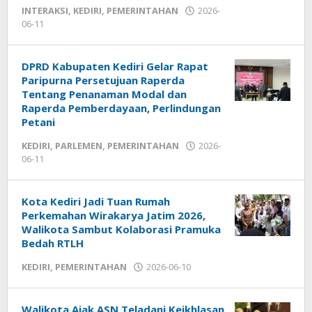
INTERAKSI
,
KEDIRI
,
PEMERINTAHAN
2026-
06-11
by
admin
DPRD Kabupaten Kediri Gelar Rapat
Paripurna Persetujuan Raperda
Tentang Penanaman Modal dan
Raperda Pemberdayaan, Perlindungan
Petani
KEDIRI
,
PARLEMEN
,
PEMERINTAHAN
2026-
06-11
by
admin
Kota Kediri Jadi Tuan Rumah
Perkemahan Wirakarya Jatim 2026,
Walikota Sambut Kolaborasi Pramuka
Bedah RTLH
KEDIRI
,
PEMERINTAHAN
2026-06-10
by
admin
Walikota Ajak ASN Teladani Keikhlasan