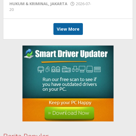
HUKUM & KRIMINAL
,
JAKARTA
2026-07-
20
by
admin
View More