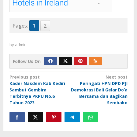
Pages:
1
2
by
admin
Follow Us On
Post
Previous post
Next post
Kader Nasdem Kab Kediri
Peringati HPN DPD PJI
navigation
Sambut Gembira
Demokrasi Bali Gelar Do’a
Terbitnya PKPU No.6
Bersama dan Bagikan
Tahun 2023
Sembako