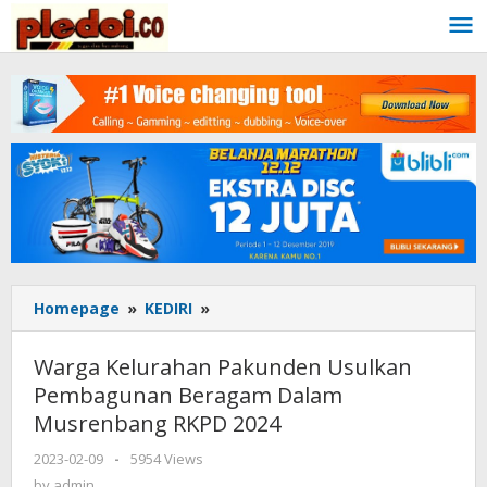
Skip
to
content
Homepage
»
KEDIRI
»
Warga
Kelurahan
Pakunden
Warga Kelurahan Pakunden Usulkan
Usulkan
Pembagunan Beragam Dalam
Pembagunan
Musrenbang RKPD 2024
Beragam
Dalam
2023-02-09
by
-
5954 Views
Musrenbang
admin
by
admin