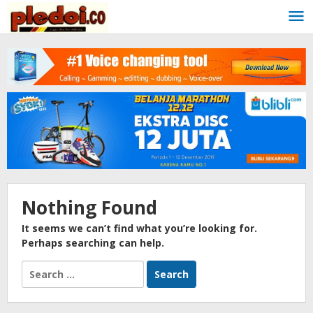
Skip
to
content
Nothing Found
It seems we can’t find what you’re looking for.
Perhaps searching can help.
Search
for: