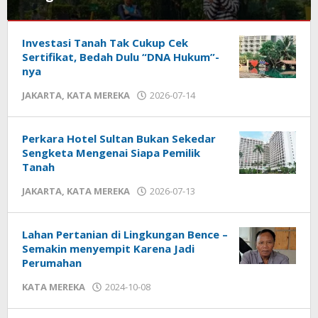
HUKUM
Investasi Tanah Tak Cukup Cek
&
KRIMINAL
Sertifikat, Bedah Dulu “DNA Hukum”-
,
JAKARTA
,
nya
KATA
JAKARTA
,
KATA MEREKA
2026-07-14
by
MEREKA
admin
2026-
07-
Perkara Hotel Sultan Bukan Sekedar
18
Sengketa Mengenai Siapa Pemilik
by
Tanah
admin
JAKARTA
,
KATA MEREKA
2026-07-13
by
admin
Lahan Pertanian di Lingkungan Bence –
Semakin menyempit Karena Jadi
Perumahan
KATA MEREKA
2024-10-08
by
admin