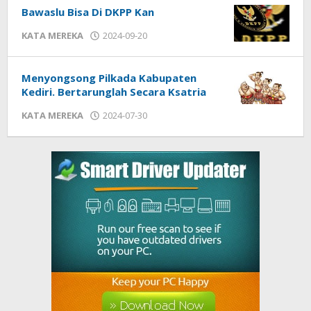
Bawaslu Bisa Di DKPP Kan
KATA MEREKA
2024-09-20
by
admin
Menyongsong Pilkada Kabupaten
Kediri. Bertarunglah Secara Ksatria
KATA MEREKA
2024-07-30
by
admin