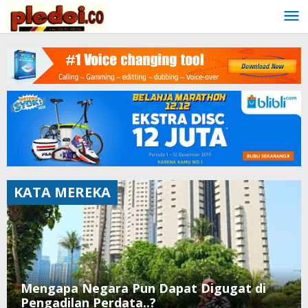
Skip
to
content
KATA MEREKA
Mengapa Negara Pun Dapat Digugat di
Pengadilan Perdata..?