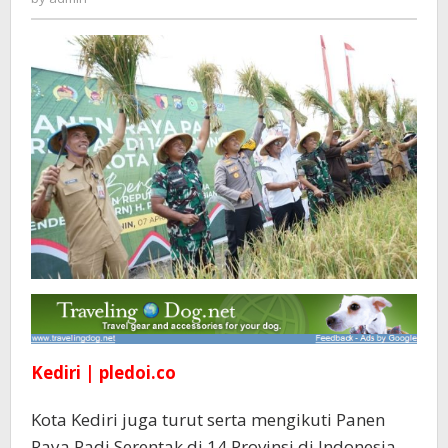
Provinsi
di
Seluruh
Indonesia
Bersama
Presiden
Prabowo
Kediri | pledoi.co
Kota Kediri juga turut serta mengikuti Panen
Raya Padi Serentak di 14 Provinsi di Indonesia,