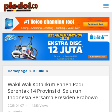
Skip
to
content
Homepage
»
KEDIRI
»
Wakil
Wali
Kota
Wakil Wali Kota Ikuti Panen Padi
Ikuti
Serentak 14 Provinsi di Seluruh
Panen
Indonesia Bersama Presiden Prabowo
Padi
Serentak
2025-04-07
by
-
11283 Views
14
admin
by
admin