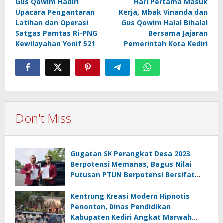
Gus Qowim Hadiri
Hari Pertama Masuk
navigation
Upacara Pengantaran
Kerja, Mbak Vinanda dan
Latihan dan Operasi
Gus Qowim Halal Bihalal
Satgas Pamtas Ri-PNG
Bersama Jajaran
Kewilayahan Yonif 521
Pemerintah Kota Kediri
Don't Miss
Gugatan SK Perangkat Desa 2023
Berpotensi Memanas, Bagus Nilai
Putusan PTUN Berpotensi Bersifat
Erga Omnes
Kentrung Kreasi Modern Hipnotis
Penonton, Dinas Pendidikan
Kabupaten Kediri Angkat Marwah