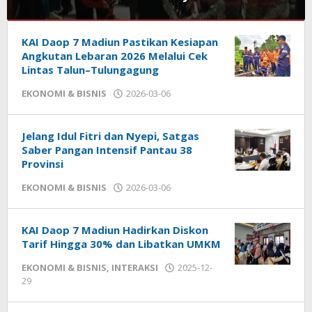
EKONOMI
KAI Daop 7 Madiun Pastikan Kesiapan
&
BISNIS
Angkutan Lebaran 2026 Melalui Cek
,
KEDIRI
Lintas Talun–Tulungagung
EKONOMI & BISNIS
2026-03-06
by
2026-
admin
06-
04
by
Jelang Idul Fitri dan Nyepi, Satgas
admin
Saber Pangan Intensif Pantau 38
Provinsi
EKONOMI & BISNIS
2026-03-06
by
admin
KAI Daop 7 Madiun Hadirkan Diskon
Tarif Hingga 30% dan Libatkan UMKM
EKONOMI & BISNIS
,
INTERAKSI
2025-12-
29
by
admin