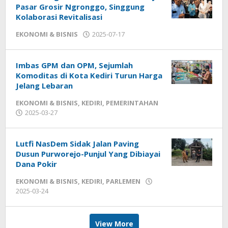
Pasar Grosir Ngronggo, Singgung
Kolaborasi Revitalisasi
EKONOMI & BISNIS
2025-07-17
by
admin
Imbas GPM dan OPM, Sejumlah
Komoditas di Kota Kediri Turun Harga
Jelang Lebaran
EKONOMI & BISNIS
,
KEDIRI
,
PEMERINTAHAN
2025-03-27
by
admin
Lutfi NasDem Sidak Jalan Paving
Dusun Purworejo-Punjul Yang Dibiayai
Dana Pokir
EKONOMI & BISNIS
,
KEDIRI
,
PARLEMEN
2025-03-24
by
admin
View More