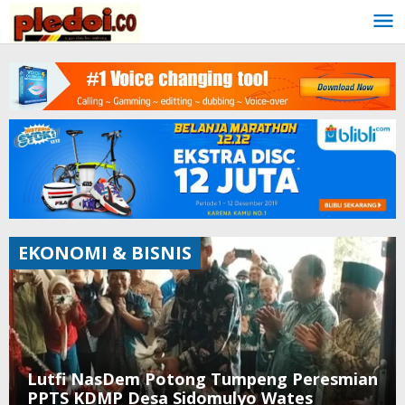
Skip
to
content
EKONOMI & BISNIS
Lutfi NasDem Potong Tumpeng Peresmian
PPTS KDMP Desa Sidomulyo Wates