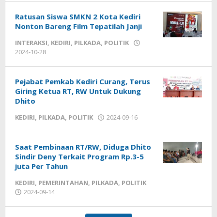
Ratusan Siswa SMKN 2 Kota Kediri
Nonton Bareng Film Tepatilah Janji
INTERAKSI
,
KEDIRI
,
PILKADA
,
POLITIK
2024-10-28
by
admin
Pejabat Pemkab Kediri Curang, Terus
Giring Ketua RT, RW Untuk Dukung
Dhito
KEDIRI
,
PILKADA
,
POLITIK
2024-09-16
by
admin
Saat Pembinaan RT/RW, Diduga Dhito
Sindir Deny Terkait Program Rp.3-5
juta Per Tahun
KEDIRI
,
PEMERINTAHAN
,
PILKADA
,
POLITIK
2024-09-14
by
admin