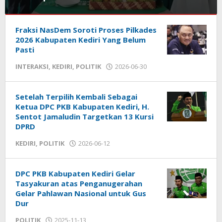
KEDIRI
,
Fraksi NasDem Soroti Proses Pilkades
POLITIK
2026 Kabupaten Kediri Yang Belum
2026-
Pasti
07-
INTERAKSI
,
KEDIRI
,
POLITIK
2026-06-30
by
10
admin
by
admin
Setelah Terpilih Kembali Sebagai
Ketua DPC PKB Kabupaten Kediri, H.
Sentot Jamaludin Targetkan 13 Kursi
DPRD
KEDIRI
,
POLITIK
2026-06-12
by
admin
DPC PKB Kabupaten Kediri Gelar
Tasyakuran atas Penganugerahan
Gelar Pahlawan Nasional untuk Gus
Dur
POLITIK
2025-11-13
by