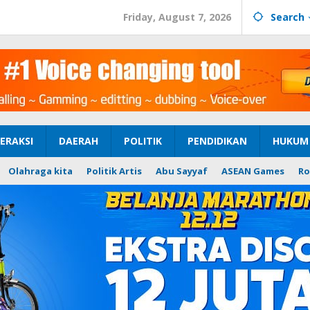
Friday, August 7, 2026
Search
ERAKSI
DAERAH
POLITIK
PENDIDIKAN
HUKUM 
Olahraga kita
Politik Artis
Abu Sayyaf
ASEAN Games
Ro