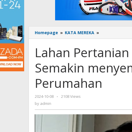
Homepage
»
KATA MEREKA
»
Lahan
Pertanian
di
Lahan Pertanian
Lingkungan
Bence
Semakin menyemp
-
Semakin
menyempit
Perumahan
Karena
Jadi
Perumahan
2024-10-08
by
-
2108 Views
admin
by
admin