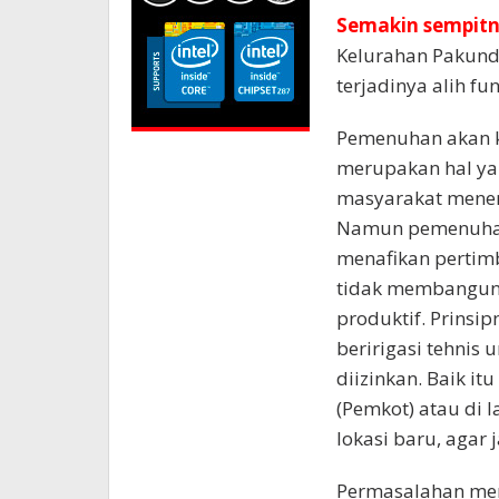
Semakin sempit
Kelurahan Pakunde
terjadinya alih f
Pemenuhan akan 
merupakan hal yan
masyarakat mene
Namun pemenuhan
menafikan pertimb
tidak membangun d
produktif. Prins
beririgasi tehnis
diizinkan. Baik it
(Pemkot) atau di l
lokasi baru, agar 
Permasalahan men