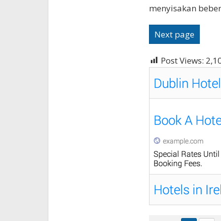
menyisakan bebera
Next page
Post Views:
2,1