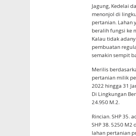
Jagung, Kedelai d
menonjol di ling
pertanian. Lahan
beralih fungsi ke
Kalau tidak adany
pembuatan regulas
semakin sempit b
Merilis berdasar
pertanian milik p
2022 hingga 31 Ja
Di Lingkungan Ben
24.950 M.2.
Rincian. SHP 35. 
SHP 38. 5250 M2 d
lahan pertanian p