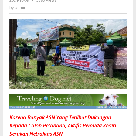
2024-10-09
by
-
5383 Views
Petahana,
admin
by
admin
Aktifis
Pemuda
Kediri
Serukan
Netralitas
ASN
Karena Banyak ASN Yang Terlibat Dukungan
Kepada Calon Petahana, Aktifis Pemuda Kediri
Serukan Netralitas ASN