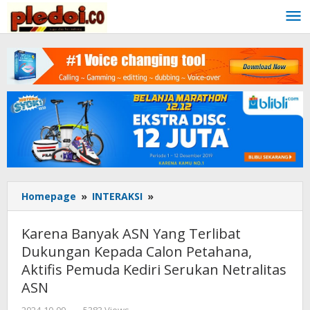
Skip
to
content
Homepage
»
INTERAKSI
»
Karena
Banyak
ASN
Karena Banyak ASN Yang Terlibat
Yang
Dukungan Kepada Calon Petahana,
Terlibat
Aktifis Pemuda Kediri Serukan Netralitas
Dukungan
Kepada
ASN
Calon