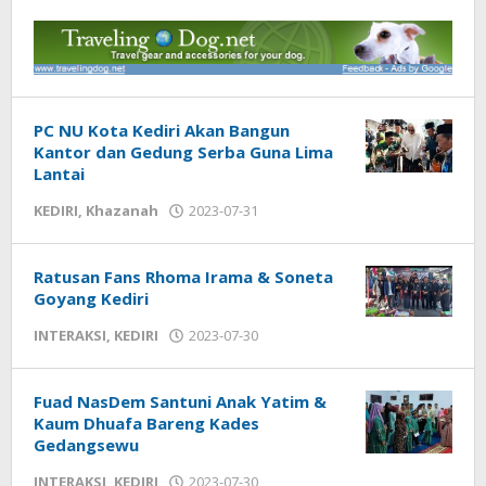
PC NU Kota Kediri Akan Bangun
Kantor dan Gedung Serba Guna Lima
Lantai
KEDIRI
,
Khazanah
2023-07-31
by
admin
Ratusan Fans Rhoma Irama & Soneta
Goyang Kediri
INTERAKSI
,
KEDIRI
2023-07-30
by
admin
Fuad NasDem Santuni Anak Yatim &
Kaum Dhuafa Bareng Kades
Gedangsewu
INTERAKSI
,
KEDIRI
2023-07-30
by