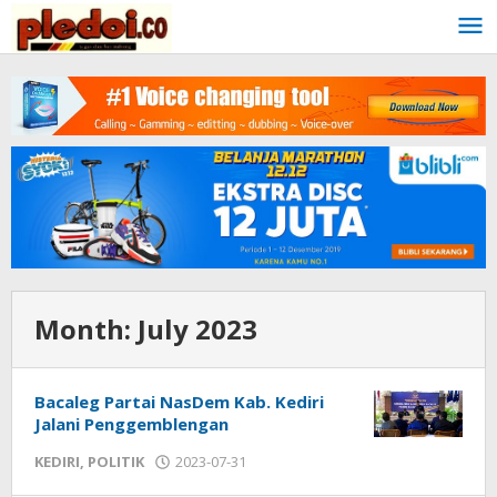
Skip
to
content
Month:
July 2023
Bacaleg Partai NasDem Kab. Kediri
Jalani Penggemblengan
KEDIRI
,
POLITIK
2023-07-31
by
admin