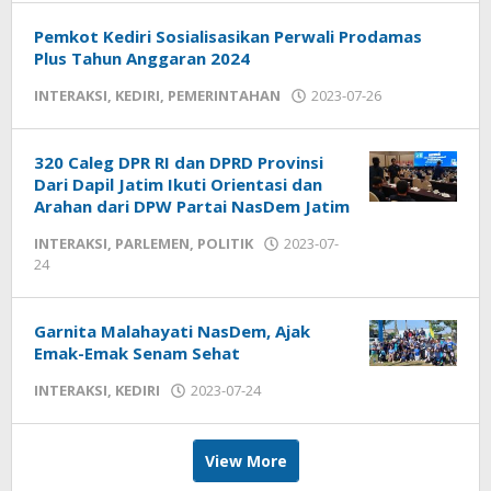
Pemkot Kediri Sosialisasikan Perwali Prodamas
Plus Tahun Anggaran 2024
INTERAKSI
,
KEDIRI
,
PEMERINTAHAN
2023-07-26
by
admin
320 Caleg DPR RI dan DPRD Provinsi
Dari Dapil Jatim Ikuti Orientasi dan
Arahan dari DPW Partai NasDem Jatim
INTERAKSI
,
PARLEMEN
,
POLITIK
2023-07-
24
by
admin
Garnita Malahayati NasDem, Ajak
Emak-Emak Senam Sehat
INTERAKSI
,
KEDIRI
2023-07-24
by
admin
View More