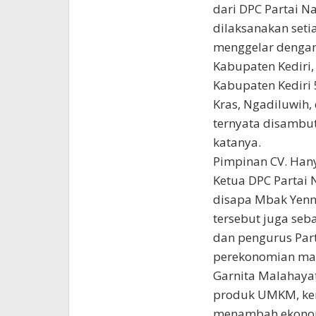
dari DPC Partai 
dilaksanakan setia
menggelar dengan 
Kabupaten Kediri,
Kabupaten Kediri 
Kras, Ngadiluwih,
ternyata disambut
katanya.
Pimpinan CV. Han
Ketua DPC Partai
disapa Mbak Yenny
tersebut juga seb
dan pengurus Par
perekonomian mas
Garnita Malahaya
produk UMKM, ke
menambah ekonomi 