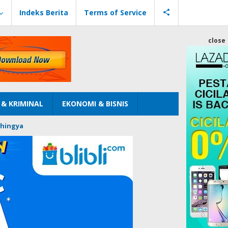
Indeks Berita
Terms of Service
close
& KRIMINAL
EKONOMI & BISNIS
hingya