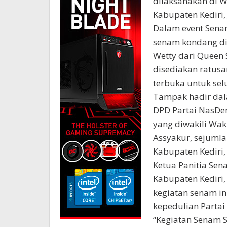
dilaksanakan di Wi
Kabupaten Kediri,
Dalam event Senam 
senam kondang di K
Wetty dari Queen 
disediakan ratusa
terbuka untuk sel
Tampak hadir dala
DPD Partai NasDem
yang diwakili Wak
Assyakur, sejuml
Kabupaten Kediri,
Ketua Panitia Sen
Kabupaten Kediri,
kegiatan senam i
kepedulian Parta
“Kegiatan Senam S