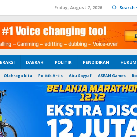
Friday, August 7, 2026
Search
ERAKSI
DAERAH
POLITIK
PENDIDIKAN
HUKUM 
Olahraga kita
Politik Artis
Abu Sayyaf
ASEAN Games
Ro