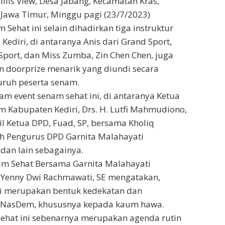
llis View, Desa Jabang, Kecamatan Kras,
 Jawa Timur, Minggu pagi (23/7/2023)
Sehat ini selain dihadirkan tiga instruktur
ediri, di antaranya Anis dari Grand Sport,
Sport, dan Miss Zumba, Zin Chen Chen, juga
n doorprize menarik yang diundi secara
uruh peserta senam.
m event senam sehat ini, di antaranya Ketua
 Kabupaten Kediri, Drs. H. Lutfi Mahmudiono,
il Ketua DPD, Fuad, SP, bersama Kholiq
ah Pengurus DPD Garnita Malahayati
 dan lain sebagainya.
am Sehat Bersama Garnita Malahayati
 Yenny Dwi Rachmawati, SE mengatakan,
ni merupakan bentuk kedekatan dan
i NasDem, khususnya kepada kaum hawa.
ehat ini sebenarnya merupakan agenda rutin