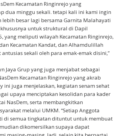
NasDem Kecamatan Ringinrejo yang
p dua minggu sekali. tetapi kali ini kami ingin
lebih besar lagi bersama Garnita Malahayati
 khususnya untuk struktural di Dapil
5, yang meliputi wilayah Kecamatan Ringinrejo,
 dan Kecamatan Kandat, dan Alhamdulillah
 antusias sekali oleh para emak-emak disini,”
yn Jaya Grup yang juga menjabat sebagai
 NasDem Kecamatan Ringinrejo yang akrab
 ini juga menjelaskan, kegiatan senam sehat
agai upaya menciptakan kesolidan para kader
tai NasDem, serta membangkitkan
yarakat melalui UMKM. “Setiap Anggota
ti di semua tingkatan dituntut untuk membuat
mudian dikomersilkan supaya dapat
masing-masing. Jadi, selain kita berpartai,