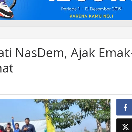
ati NasDem, Ajak Emak
at