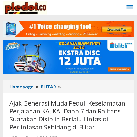
Skip
to
content
Homepage
»
BLITAR
»
Ajak
Generasi
Muda
Ajak Generasi Muda Peduli Keselamatan
Peduli
Perjalanan KA, KAI Daop 7 dan Railfans
Keselamatan
Suarakan Disiplin Berlalu Lintas di
Perjalanan
KA,
Perlintasan Sebidang di Blitar
KAI