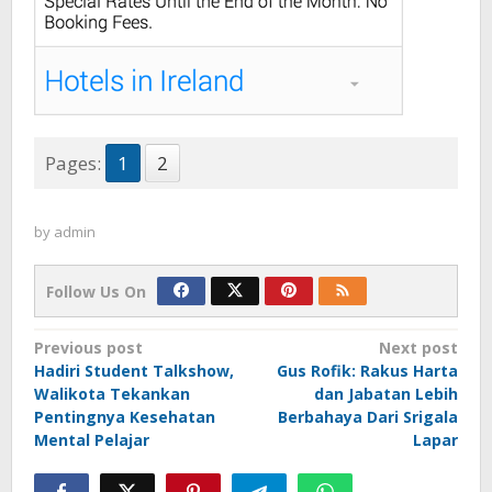
Pages:
1
2
by
admin
Follow Us On
Post
Previous post
Next post
Hadiri Student Talkshow,
Gus Rofik: Rakus Harta
navigation
Walikota Tekankan
dan Jabatan Lebih
Pentingnya Kesehatan
Berbahaya Dari Srigala
Mental Pelajar
Lapar