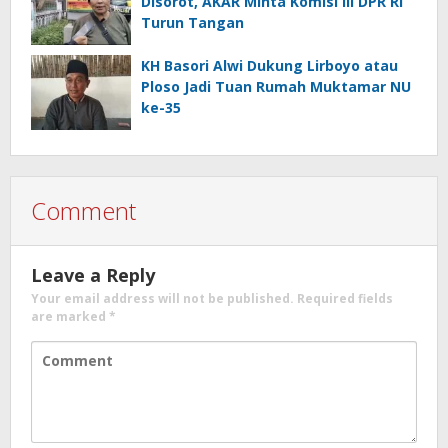
Disorot, AKAR Minta Komisi III DPR RI
Turun Tangan
KH Basori Alwi Dukung Lirboyo atau
Ploso Jadi Tuan Rumah Muktamar NU
ke-35
Comment
Leave a Reply
Your email address will not be published.
Required fields
are marked
*