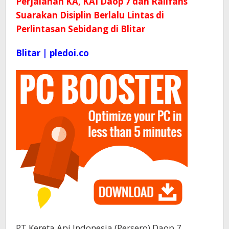
Perjalanan KA, KAI Daop 7 dan Railfans
Suarakan Disiplin Berlalu Lintas di
Perlintasan Sebidang di Blitar
Blitar | pledoi.co
PT Kereta Api Indonesia (Persero) Daop 7