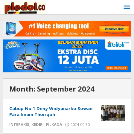
Skip
to
content
Month:
September 2024
Cabup No.1 Deny Widyanarko Sowan
Para Imam Thoriqoh
INTERAKSI
,
KEDIRI
,
PILKADA
2024-09-30
by
admin