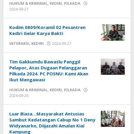
HUKUM & KRIMINAL
,
KEDIRI
,
PILKADA
2024-09-27
by
admin
Kodim 0809/Koramil 02 Pesantren
Kediri Gelar Karya Bakti
INTERAKSI
,
KEDIRI
2024-09-27
by
admin
Tim Gakkumdu Bawaslu Panggil
Pelapor, Atas Dugaan Pelanggaran
Pilkada 2024. PC POSNU: Kami Akan
Ikut Mengawasi
HUKUM & KRIMINAL
,
KEDIRI
,
PILKADA
2024-09-26
by
admin
Luar Biasa…Masyarakat Antusias
Sambut Kedatangan Cabup No 1 Deny
Widyanarko, Diijazahi Amalan Kiai
Kampung