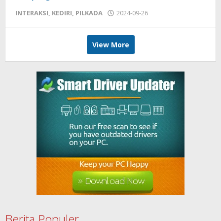
INTERAKSI
,
KEDIRI
,
PILKADA
2024-09-26
by
admin
View More
Berita Populer