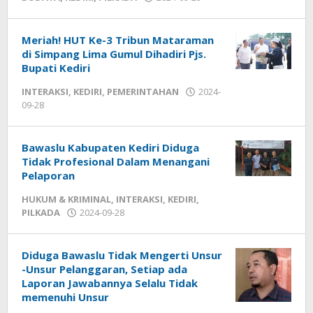
admin
Meriah! HUT Ke-3 Tribun Mataraman
di Simpang Lima Gumul Dihadiri Pjs.
Bupati Kediri
INTERAKSI
,
KEDIRI
,
PEMERINTAHAN
2024-
09-28
by
admin
Bawaslu Kabupaten Kediri Diduga
Tidak Profesional Dalam Menangani
Pelaporan
HUKUM & KRIMINAL
,
INTERAKSI
,
KEDIRI
,
PILKADA
2024-09-28
by
admin
Diduga Bawaslu Tidak Mengerti Unsur
-Unsur Pelanggaran, Setiap ada
Laporan Jawabannya Selalu Tidak
memenuhi Unsur