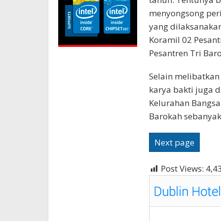
menyongsong perin
yang dilaksanakan
Koramil 02 Pesant
Pesantren Tri Bar
Selain melibatkan 
karya bakti juga 
Kelurahan Bangsal,
Barokah sebanyak 
Next page
Post Views:
4,4