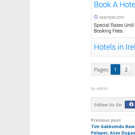
Pages:
1
2
by
admin
Follow Us On
Post
Previous post
Tim Gakkumdu Bawa
navigation
Pelapor, Atas Duga