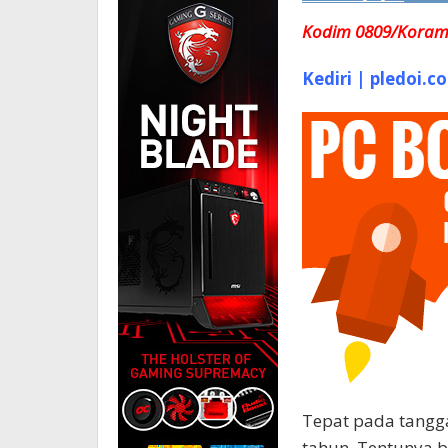
Kodim 0809/Koramil
Kediri | pledoi.co
Tepat pada tangga
tahun. Tentunya b