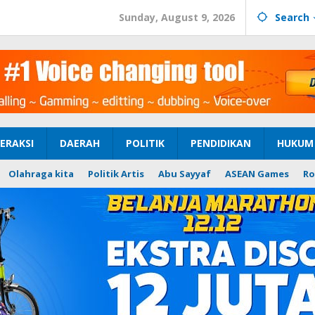
Sunday, August 9, 2026
Search
ERAKSI
DAERAH
POLITIK
PENDIDIKAN
HUKUM 
Olahraga kita
Politik Artis
Abu Sayyaf
ASEAN Games
Ro