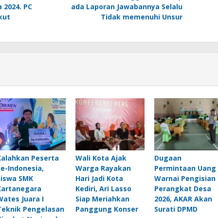
 2024. PC
ada Laporan Jawabannya Selalu
kut
Tidak memenuhi Unsur
Kalahkan Peserta
Wali Kota Ajak
Dugaan
Se-Indonesia,
Warga Rayakan
Permintaan Uang
Siswa SMK
Hari Jadi Kota
Warnai Pengisian
Kartanegara
Kediri, Ari Lasso
Perangkat Desa
Wates Juara I
Siap Meriahkan
2026, AKAR Akan
Teknik Pengelasan
Panggung Konser
Surati DPMD