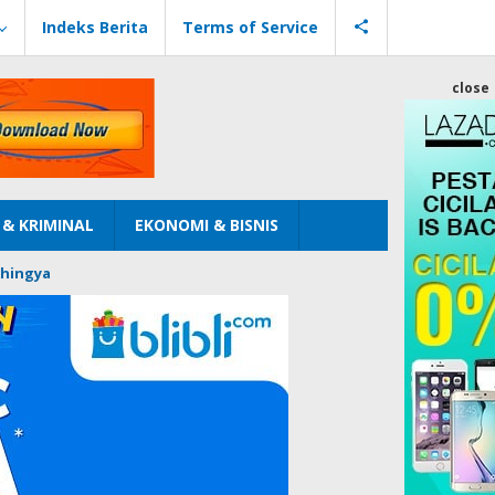
Indeks Berita
Terms of Service
close
& KRIMINAL
EKONOMI & BISNIS
hingya