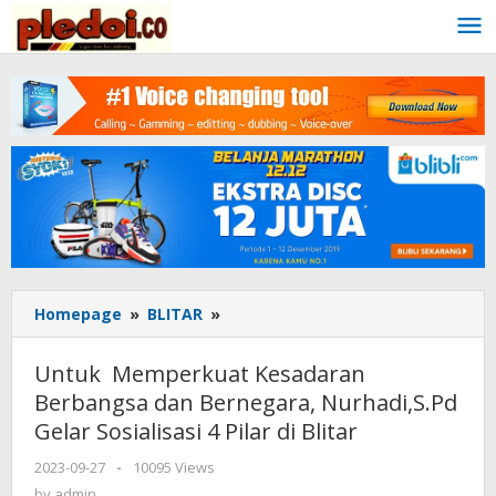
Skip
to
content
Homepage
»
BLITAR
»
Untuk
Memperkuat
Kesadaran
Untuk Memperkuat Kesadaran
Berbangsa
Berbangsa dan Bernegara, Nurhadi,S.Pd
dan
Gelar Sosialisasi 4 Pilar di Blitar
Bernegara,
Nurhadi,S.Pd
2023-09-27
by
-
10095 Views
Gelar
admin
by
admin