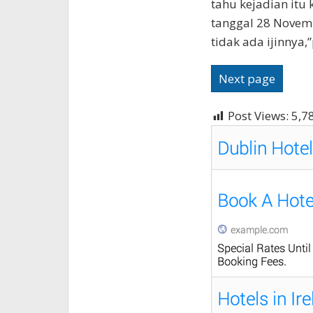
tahu kejadian it
tanggal 28 Novem
tidak ada ijinnya
Next page
Post Views:
5,7