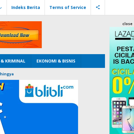
Indeks Berita
Terms of Service
close
& KRIMINAL
EKONOMI & BISNIS
hingya