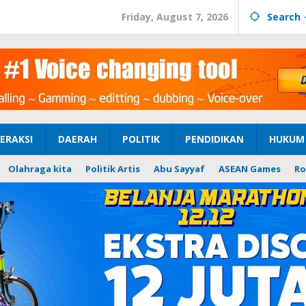
Friday, August 7, 2026
Search
ERAKSI
DAERAH
POLITIK
PENDIDIKAN
HUKUM 
Olahraga kita
Politik Artis
Abu Sayyaf
ASEAN Games
Ro