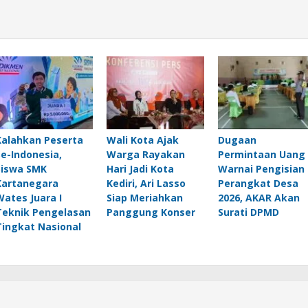
Kalahkan Peserta
Wali Kota Ajak
Dugaan
Se-Indonesia,
Warga Rayakan
Permintaan Uang
Siswa SMK
Hari Jadi Kota
Warnai Pengisian
Kartanegara
Kediri, Ari Lasso
Perangkat Desa
Wates Juara I
Siap Meriahkan
2026, AKAR Akan
Teknik Pengelasan
Panggung Konser
Surati DPMD
Tingkat Nasional