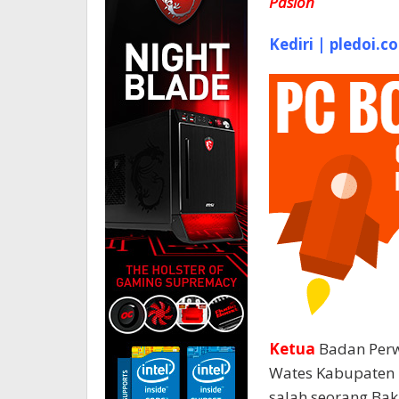
Paslon
Kediri | pledoi.co
Ketua
Badan Perw
Wates Kabupaten 
salah seorang Bak