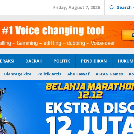
Friday, August 7, 2026
Search
ERAKSI
DAERAH
POLITIK
PENDIDIKAN
HUKUM 
Olahraga kita
Politik Artis
Abu Sayyaf
ASEAN Games
Ro