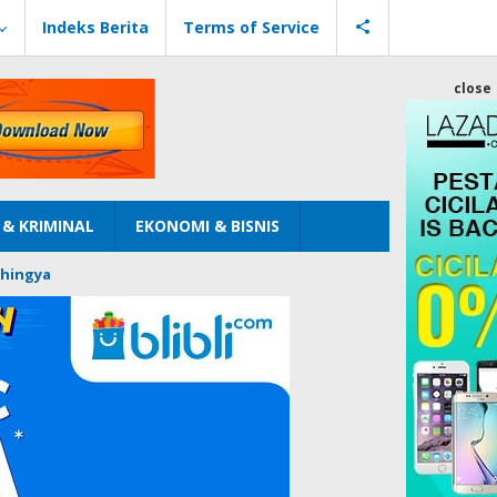
Indeks Berita
Terms of Service
close
& KRIMINAL
EKONOMI & BISNIS
hingya