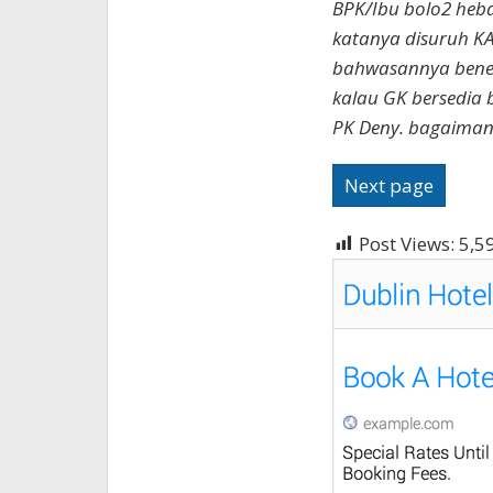
BPK/Ibu bolo2 heba
katanya disuruh K
bahwasannya bener
kalau GK bersedia
PK Deny. bagaimana 
Next page
Post Views:
5,5