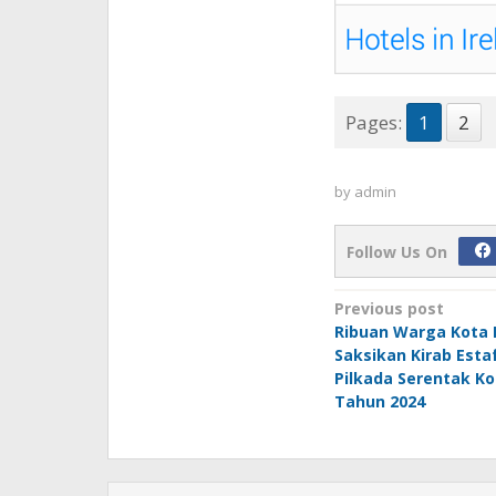
Pages:
1
2
by
admin
Follow Us On
Post
Previous post
Ribuan Warga Kota K
navigation
Saksikan Kirab Est
Pilkada Serentak Ko
Tahun 2024