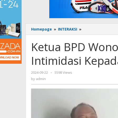
Homepage
»
INTERAKSI
»
Ketua
BPD
Wonorejo
Ketua BPD Wono
Diduga
Lakukan
Intimidasi Kepa
Intimidasi
Kepada
Relawan
2024-09-22
by
-
5598 Views
Paslon
admin
by
admin