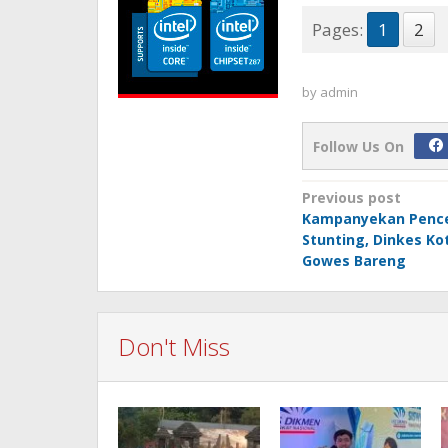
Pages:
1
2
by
admin
Follow Us On
Post
Previous post
Kampanyekan Penc
navigation
Stunting, Dinkes Kot
Gowes Bareng
Don't Miss