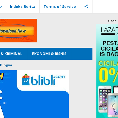
Indeks Berita
Terms of Service
close
& KRIMINAL
EKONOMI & BISNIS
hingya