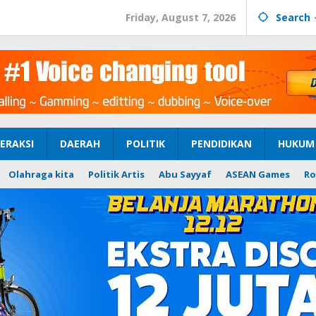
Friday, August 7, 2026
Search
ERAKSI
DAERAH
POLITIK
PENDIDIKAN
HUKUM 
Olahraga kita
Politik Artis
Abu Sayyaf
ASEAN Games
Ro