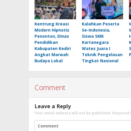
Kentrung Kreasi
Kalahkan Peserta
Modern Hipnotis
Se-Indonesia,
Penonton, Dinas
Siswa SMK
Pendidikan
Kartanegara
Kabupaten Kediri
Wates Juara I
Angkat Marwah
Teknik Pengelasan
Budaya Lokal
Tingkat Nasional
Comment
Leave a Reply
Your email address will not be published.
Required 