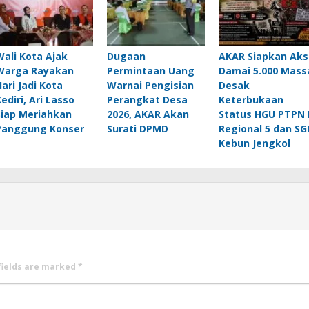
Wali Kota Ajak
Dugaan
AKAR Siapkan Aks
Warga Rayakan
Permintaan Uang
Damai 5.000 Mass
Hari Jadi Kota
Warnai Pengisian
Desak
Kediri, Ari Lasso
Perangkat Desa
Keterbukaan
Siap Meriahkan
2026, AKAR Akan
Status HGU PTPN 
Panggung Konser
Surati DPMD
Regional 5 dan SG
Kebun Jengkol
fields are marked
*