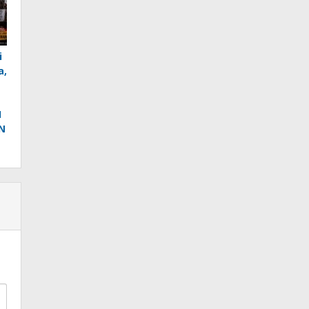
i
a,
I
N