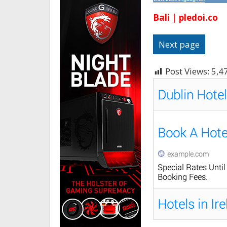
Bali | pledoi.co
Next page
Post Views:
5,4