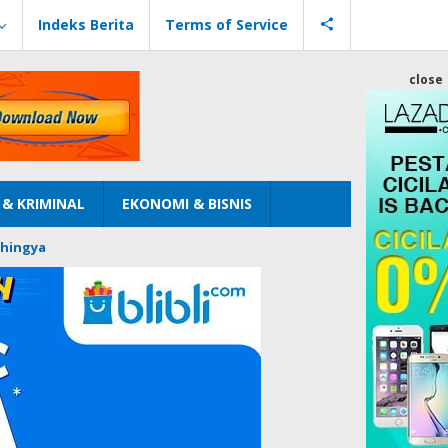
Indeks Berita
Terms of Service
close
& KRIMINAL
EKONOMI & BISNIS
hingya