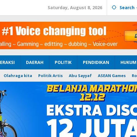
Saturday, August 8, 2026
Search
ERAKSI
DAERAH
POLITIK
PENDIDIKAN
HUKUM 
Olahraga kita
Politik Artis
Abu Sayyaf
ASEAN Games
Ro