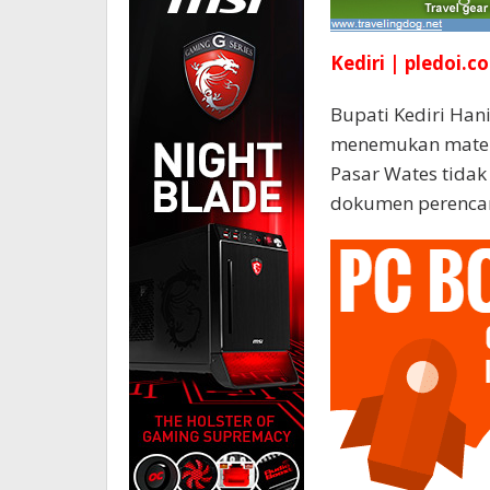
Kediri | pledoi.co
Bupati Kediri Ha
menemukan mater
Pasar Wates tidak 
dokumen perenca