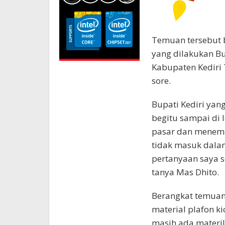
Temuan tersebut b
yang dilakukan B
Kabupaten Kediri 
sore.
Bupati Kediri yan
begitu sampai di 
pasar dan menemu
tidak masuk dala
pertanyaan saya s
tanya Mas Dhito.
Berangkat temuan
material plafon ki
masih ada materil 