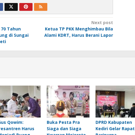
Next post
 70 Tahun
Ketua TP PKK Menghimbau Bila
ng di Sungai
Alami KDRT, Harus Berani Lapor
eti
Gus Qowim:
Buka Pesta Pra
DPRD Kabupaten
Pesantren Harus
Siaga dan Siaga
Kediri Gelar Rapat
Menjadi Ruang
Kwarran Mojoroto
Paripurna