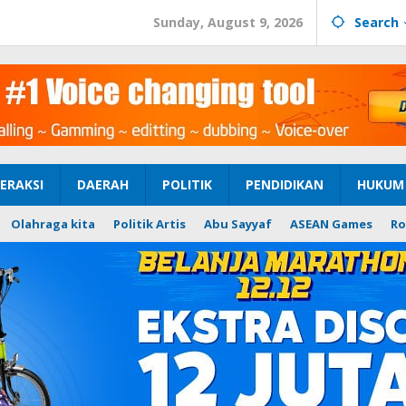
Sunday, August 9, 2026
Search
ERAKSI
DAERAH
POLITIK
PENDIDIKAN
HUKUM 
Olahraga kita
Politik Artis
Abu Sayyaf
ASEAN Games
Ro