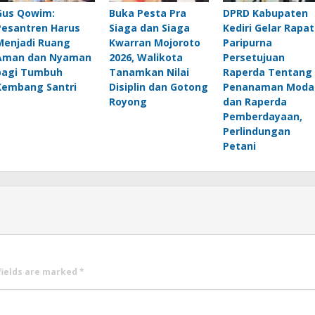
Gus Qowim:
Buka Pesta Pra
DPRD Kabupaten
Pesantren Harus
Siaga dan Siaga
Kediri Gelar Rapat
Menjadi Ruang
Kwarran Mojoroto
Paripurna
Aman dan Nyaman
2026, Walikota
Persetujuan
bagi Tumbuh
Tanamkan Nilai
Raperda Tentang
Kembang Santri
Disiplin dan Gotong
Penanaman Moda
Royong
dan Raperda
Pemberdayaan,
Perlindungan
Petani
fields are marked
*