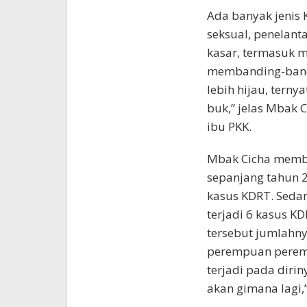
Ada banyak jenis K
seksual, penelant
kasar, termasuk 
membanding-band
lebih hijau, terny
buk,” jelas Mbak 
ibu PKK.
Mbak Cicha membe
sepanjang tahun 2
kasus KDRT. Sedan
terjadi 6 kasus K
tersebut jumlahnya
perempuan perem
terjadi pada dirin
akan gimana lagi,