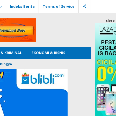
Indeks Berita
Terms of Service
close
& KRIMINAL
EKONOMI & BISNIS
hingya