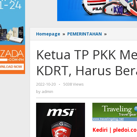
Homepage
»
PEMERINTAHAN
»
Ketua
TP
PKK
Ketua TP PKK Me
Menghimbau
Bila
KDRT, Harus Ber
Alami
KDRT,
Harus
2022-10-20
by
-
5038 Views
Berani
admin
by
admin
Lapor
Kediri | pledoi.co