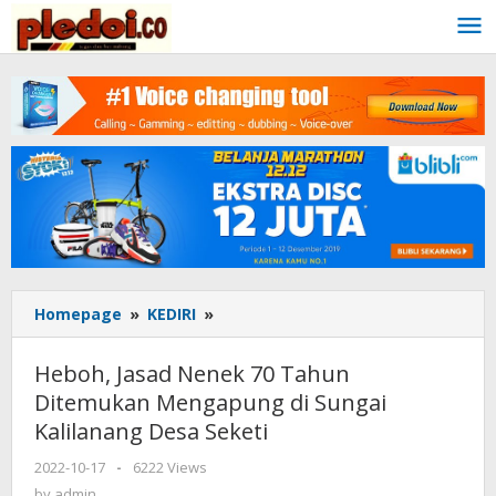
Skip
to
content
Homepage
»
KEDIRI
»
Heboh,
Jasad
Nenek
Heboh, Jasad Nenek 70 Tahun
70
Ditemukan Mengapung di Sungai
Tahun
Kalilanang Desa Seketi
Ditemukan
Mengapung
2022-10-17
by
-
6222 Views
di
admin
by
admin