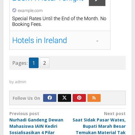
Pages:
1
2
by
admin
Follow Us On
Post
Previous post
Next post
Nurhadi Gandeng Dewan
Saat Sidak Pasar Wates,
navigation
Mahasiswa IAIN Kediri
Bupati Marah Besar
Sosialisasikan 4 Pilar
Temukan Material Tak