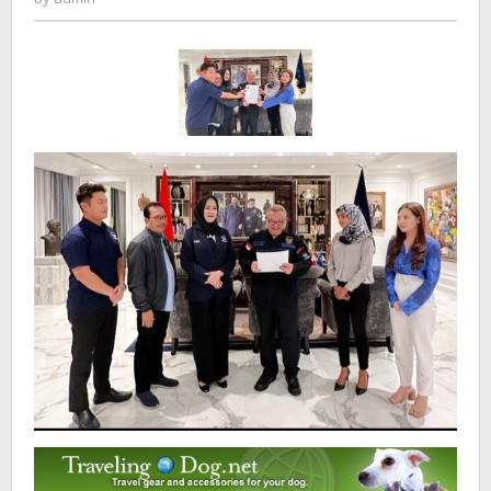
Suwono
Untuk
Pilwali
Kota
Kediri