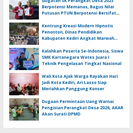
Gugatan SK Perangkat Desa 2023
Berpotensi Memanas, Bagus Nilai
Putusan PTUN Berpotensi Bersifat
Erga Omnes
Kentrung Kreasi Modern Hipnotis
Penonton, Dinas Pendidikan
Kabupaten Kediri Angkat Marwah
Budaya Lokal
Kalahkan Peserta Se-Indonesia, Siswa
SMK Kartanegara Wates Juara I
Teknik Pengelasan Tingkat Nasional
Wali Kota Ajak Warga Rayakan Hari
Jadi Kota Kediri, Ari Lasso Siap
Meriahkan Panggung Konser
Dugaan Permintaan Uang Warnai
Pengisian Perangkat Desa 2026, AKAR
Akan Surati DPMD