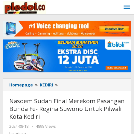
Skip
to
content
Homepage
»
KEDIRI
»
Nasdem
Sudah
Final
Nasdem Sudah Final Merekom Pasangan
Merekom
Bunda Fe- Regina Suwono Untuk Pilwali
Pasangan
Kota Kediri
Bunda
Fe-
2024-08-18
by
-
4898 Views
Regina
admin
by
admin