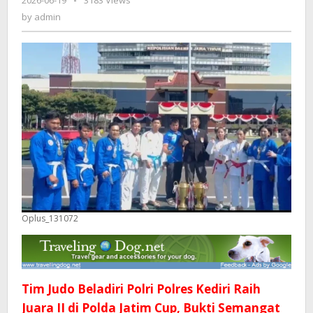
2026-06-19
by
-
3183 Views
II
admin
by
admin
di
Polda
Jatim
Cup,
Bukti
Semangat
dan
Dedikasi
Atlet
Bhayangkara
Oplus_131072
Tim Judo Beladiri Polri Polres Kediri Raih
Juara II di Polda Jatim Cup, Bukti Semangat