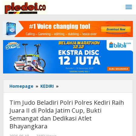
Skip
to
content
Homepage
»
KEDIRI
»
Tim
Judo
Beladiri
Tim Judo Beladiri Polri Polres Kediri Raih
Polri
Juara II di Polda Jatim Cup, Bukti
Polres
Semangat dan Dedikasi Atlet
Kediri
Raih
Bhayangkara
Juara