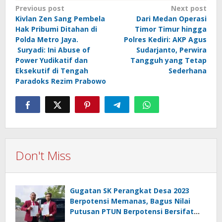
Post
Previous post
Next post
Kivlan Zen Sang Pembela
Dari Medan Operasi
navigation
Hak Pribumi Ditahan di
Timor Timur hingga
Polda Metro Jaya.
Polres Kediri: AKP Agus
Suryadi: Ini Abuse of
Sudarjanto, Perwira
Power Yudikatif dan
Tangguh yang Tetap
Eksekutif di Tengah
Sederhana
Paradoks Rezim Prabowo
Don't Miss
Gugatan SK Perangkat Desa 2023
Berpotensi Memanas, Bagus Nilai
Putusan PTUN Berpotensi Bersifat
Erga Omnes