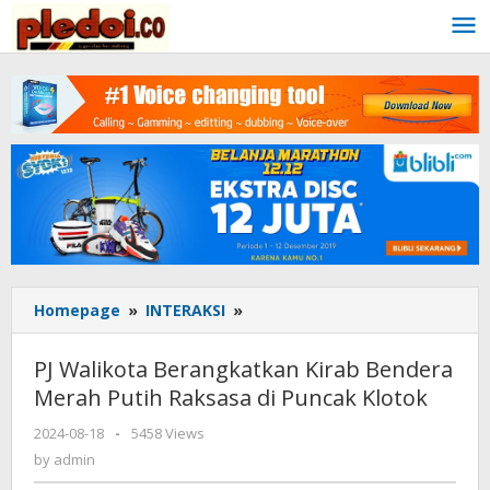
Skip
to
content
Homepage
»
INTERAKSI
»
PJ
Walikota
Berangkatkan
PJ Walikota Berangkatkan Kirab Bendera
Kirab
Merah Putih Raksasa di Puncak Klotok
Bendera
Merah
2024-08-18
by
-
5458 Views
Putih
admin
by
admin
Raksasa