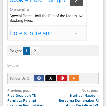
Pages:
1
2
by
admin
Follow Us On
Post
Previous post
Next post
Play Grup dan TK
Nurhadi Nasdem
navigation
Permata Pelangi
Bersama Kemenaker RI
Lakukan Pembelajaran
Gelar Sosialisasi K3