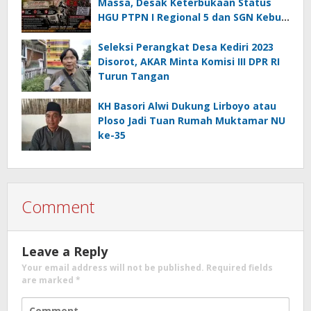
Massa, Desak Keterbukaan Status
HGU PTPN I Regional 5 dan SGN Kebun
Jengkol
Seleksi Perangkat Desa Kediri 2023
Disorot, AKAR Minta Komisi III DPR RI
Turun Tangan
KH Basori Alwi Dukung Lirboyo atau
Ploso Jadi Tuan Rumah Muktamar NU
ke-35
Comment
Leave a Reply
Your email address will not be published.
Required fields
are marked
*