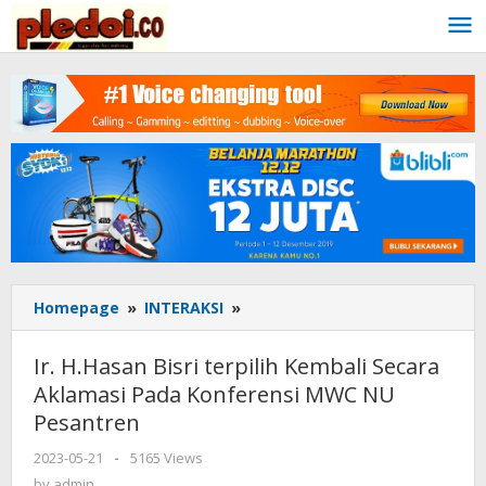
Skip
to
content
Homepage
»
INTERAKSI
»
Ir.
H.Hasan
Bisri
Ir. H.Hasan Bisri terpilih Kembali Secara
terpilih
Aklamasi Pada Konferensi MWC NU
Kembali
Pesantren
Secara
Aklamasi
2023-05-21
by
-
5165 Views
Pada
admin
by
admin