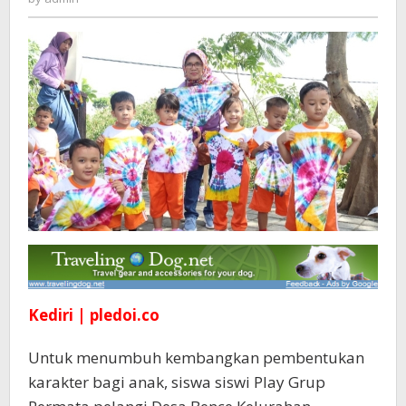
Diluar
Kelas,
Taman
Desa
Kleco
Jadi
Jujugan
Kediri | pledoi.co
Untuk menumbuh kembangkan pembentukan
karakter bagi anak, siswa siswi Play Grup