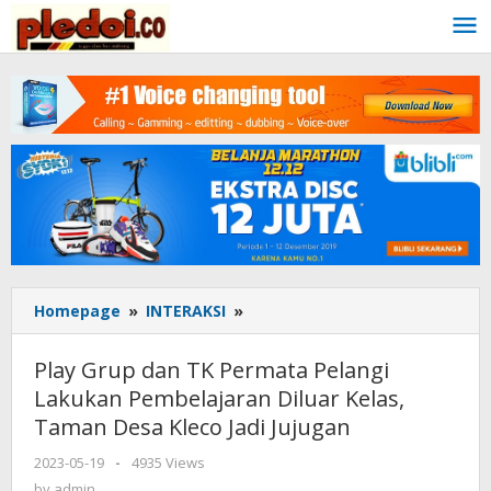
Skip
to
content
Homepage
»
INTERAKSI
»
Play
Grup
dan
Play Grup dan TK Permata Pelangi
TK
Lakukan Pembelajaran Diluar Kelas,
Permata
Taman Desa Kleco Jadi Jujugan
Pelangi
Lakukan
2023-05-19
by
-
4935 Views
Pembelajaran
admin
by
admin