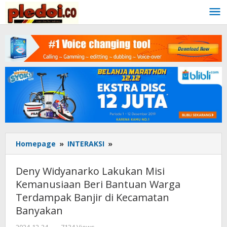
Skip
to
content
Homepage
»
INTERAKSI
»
Deny
Widyanarko
Lakukan
Deny Widyanarko Lakukan Misi
Misi
Kemanusiaan Beri Bantuan Warga
Kemanusiaan
Terdampak Banjir di Kecamatan
Beri
Bantuan
Banyakan
Warga