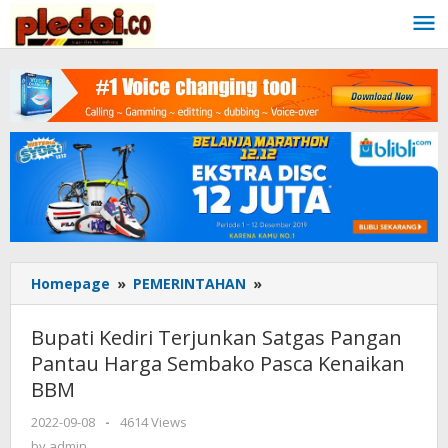
Skip
to
content
Homepage
»
PEMERINTAHAN
»
Bupati
Kediri
Terjunkan
Bupati Kediri Terjunkan Satgas Pangan
Satgas
Pantau Harga Sembako Pasca Kenaikan
Pangan
BBM
Pantau
Harga
2022-09-08
by
-
4614 Views
Sembako
admin
by
admin