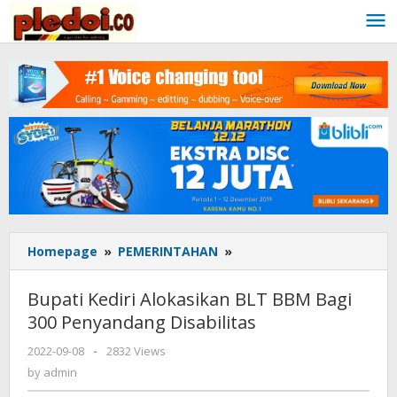
Skip
to
content
Homepage
»
PEMERINTAHAN
»
Bupati
Kediri
Alokasikan
Bupati Kediri Alokasikan BLT BBM Bagi
BLT
300 Penyandang Disabilitas
BBM
Bagi
2022-09-08
by
-
2832 Views
300
admin
by
admin
Penyandang