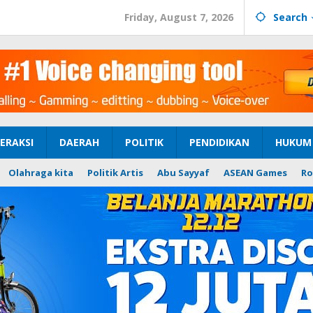
Friday, August 7, 2026
Search
ERAKSI
DAERAH
POLITIK
PENDIDIKAN
HUKUM 
Olahraga kita
Politik Artis
Abu Sayyaf
ASEAN Games
Ro