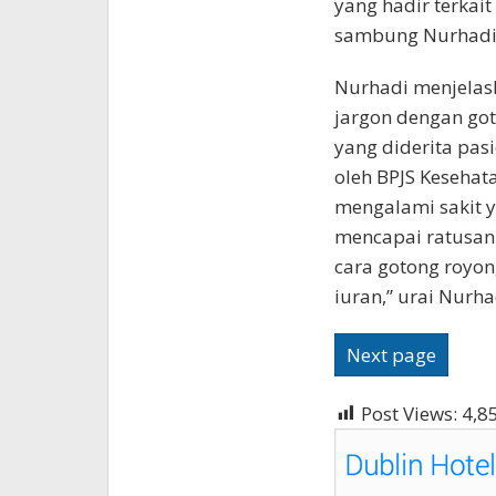
yang hadir terkait
sambung Nurhadi
Nurhadi menjelas
jargon dengan got
yang diderita pas
oleh BPJS Keseha
mengalami sakit y
mencapai ratusan 
cara gotong royon
iuran,” urai Nurha
Next page
Post Views:
4,8