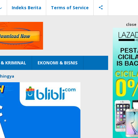
Indeks Berita
Terms of Service
close
& KRIMINAL
EKONOMI & BISNIS
hingya