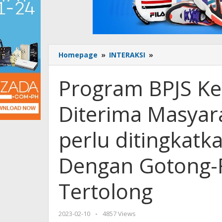
Homepage
»
INTERAKSI
»
Program
BPJS
Kesehatan
Program BPJS Ke
Cepat
Diterima
Diterima Masyara
Masyarakat,
Sosialisasi
JKN
perlu ditingkat
perlu
ditingkatkan
Dengan Gotong
Nurhadi
Nasdem:
Dengan
Tertolong
Gotong-
Royong
Semua
2023-02-10
by
-
4857 Views
Tertolong