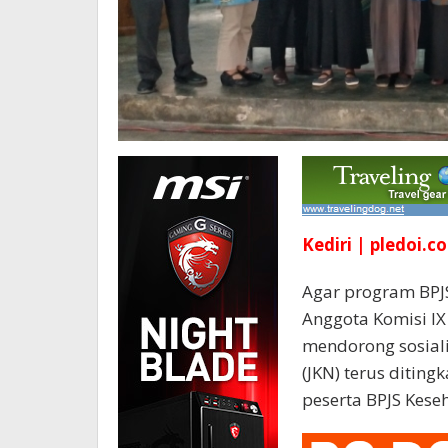
Kediri | pledoi.co
Agar program BPJS
Anggota Komisi IX
mendorong sosial
(JKN) terus diting
peserta BPJS Kese