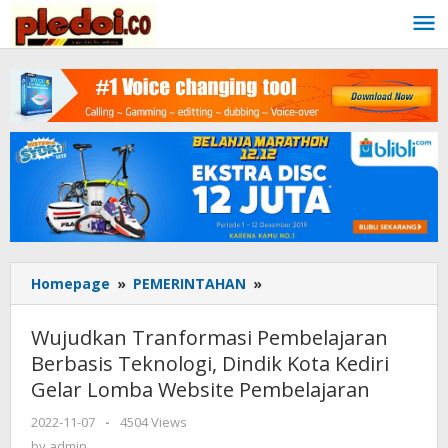
Skip
to
content
Homepage
»
PEMERINTAHAN
»
Wujudkan
Tranformasi
Pembelajaran
Wujudkan Tranformasi Pembelajaran
Berbasis
Berbasis Teknologi, Dindik Kota Kediri
Teknologi,
Gelar Lomba Website Pembelajaran
Dindik
Kota
2022-11-07
by
-
4504 Views
Kediri
admin
by
admin