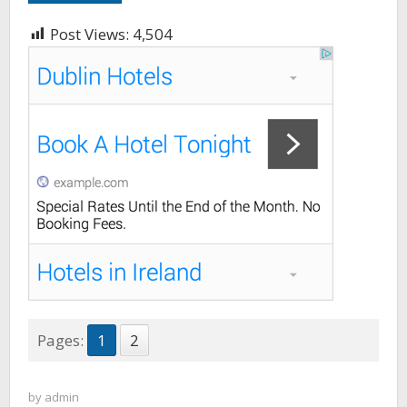
Post Views:
4,504
Pages:
1
2
by
admin