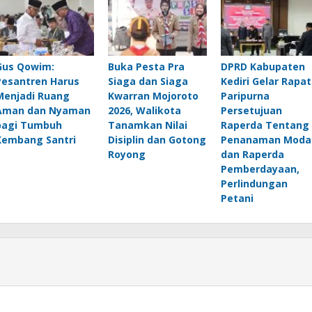
Gus Qowim:
Buka Pesta Pra
DPRD Kabupaten
Pesantren Harus
Siaga dan Siaga
Kediri Gelar Rapat
Menjadi Ruang
Kwarran Mojoroto
Paripurna
Aman dan Nyaman
2026, Walikota
Persetujuan
bagi Tumbuh
Tanamkan Nilai
Raperda Tentang
Kembang Santri
Disiplin dan Gotong
Penanaman Moda
Royong
dan Raperda
Pemberdayaan,
Perlindungan
Petani