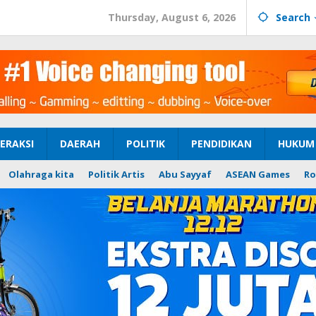
Thursday, August 6, 2026
Search
ERAKSI
DAERAH
POLITIK
PENDIDIKAN
HUKUM 
Olahraga kita
Politik Artis
Abu Sayyaf
ASEAN Games
Ro