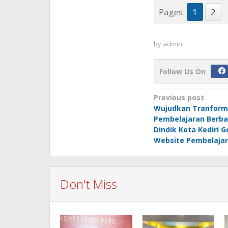
Pages:
1
2
by
admin
Follow Us On
Post
Previous post
Wujudkan Tranform
navigation
Pembelajaran Berba
Dindik Kota Kediri 
Website Pembelaja
Don't Miss