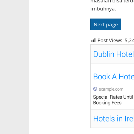
masalah bisa terde
imbuhnya.
Next page
Post Views:
5,2