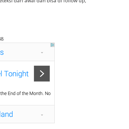
teksi dari awal dan bisa di follow up,”
48