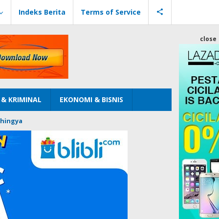
Indeks Berita
Terms of Service
close
& KRIMINAL
EKONOMI & BISNIS
hingya