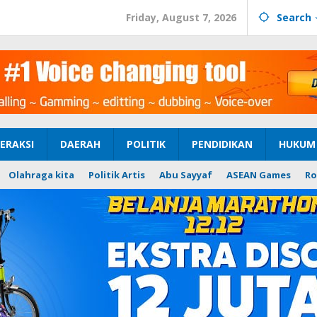
Friday, August 7, 2026
Search
ERAKSI
DAERAH
POLITIK
PENDIDIKAN
HUKUM 
Olahraga kita
Politik Artis
Abu Sayyaf
ASEAN Games
Ro