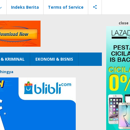
Indeks Berita
Terms of Service
close
& KRIMINAL
EKONOMI & BISNIS
hingya