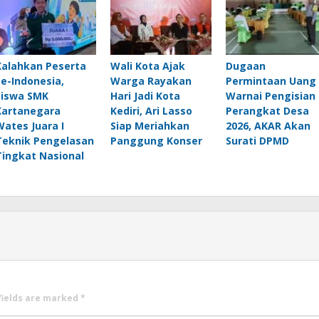
Kalahkan Peserta
Wali Kota Ajak
Dugaan
Se-Indonesia,
Warga Rayakan
Permintaan Uang
Siswa SMK
Hari Jadi Kota
Warnai Pengisian
Kartanegara
Kediri, Ari Lasso
Perangkat Desa
Wates Juara I
Siap Meriahkan
2026, AKAR Akan
Teknik Pengelasan
Panggung Konser
Surati DPMD
Tingkat Nasional
fields are marked
*