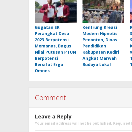
Gugatan SK
Kentrung Kreasi
Perangkat Desa
Modern Hipnotis
2023 Berpotensi
Penonton, Dinas
Memanas, Bagus
Pendidikan
Nilai Putusan PTUN
Kabupaten Kediri
Berpotensi
Angkat Marwah
Bersifat Erga
Budaya Lokal
Omnes
Comment
Leave a Reply
Your email address will not be published.
Required 