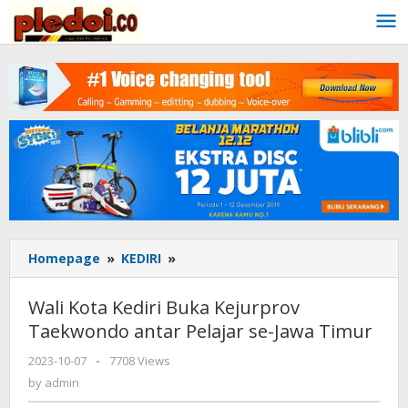
Skip
to
content
Homepage
»
KEDIRI
»
Wali
Kota
Kediri
Wali Kota Kediri Buka Kejurprov
Buka
Taekwondo antar Pelajar se-Jawa Timur
Kejurprov
Taekwondo
2023-10-07
by
-
7708 Views
antar
admin
by
admin
Pelajar