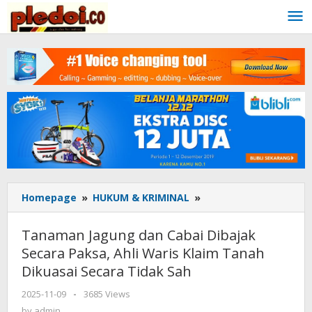
Skip
to
content
Homepage
»
HUKUM & KRIMINAL
»
Tanaman
Jagung
dan
Tanaman Jagung dan Cabai Dibajak
Cabai
Secara Paksa, Ahli Waris Klaim Tanah
Dibajak
Dikuasai Secara Tidak Sah
Secara
Paksa,
2025-11-09
by
-
3685 Views
Ahli
admin
by
admin