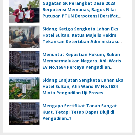
Gugatan SK Perangkat Desa 2023
Berpotensi Memanas, Bagus Nilai
Putusan PTUN Berpotensi Bersifat
Erga Omnes
Sidang Ketiga Sengketa Lahan Eks
Hotel Sultan, Ketua Majelis Hakim
Tekankan Ketertiban Administrasi
danPenghormatan terhadap Proses
Hukum
Menuntut Kepastian Hukum, Bukan
Mempermalukan Negara. Ahli Waris
EV No.1684 Percaya Pengadilan
Menjadi Ruang Pembuktian Yang Adil
Sidang Lanjutan Sengketa Lahan Eks
Hotel Sultan, Ahli Waris EV No.1684
Minta Pengadilan Uji Proses
Penerbitan HPL Nomor 1/Gelora Bung
Karno
Mengapa Sertifikat Tanah Sangat
Kuat, Tetapi Tetap Dapat Diuji di
Pengadilan..?