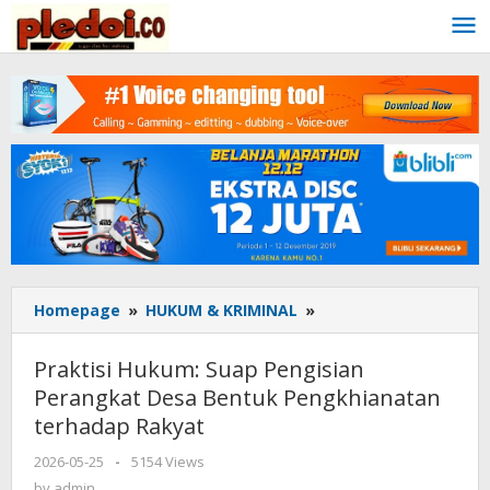
Skip
to
content
Homepage
»
HUKUM & KRIMINAL
»
Praktisi
Hukum:
Suap
Praktisi Hukum: Suap Pengisian
Pengisian
Perangkat Desa Bentuk Pengkhianatan
Perangkat
terhadap Rakyat
Desa
Bentuk
2026-05-25
by
-
5154 Views
Pengkhianatan
admin
by
admin