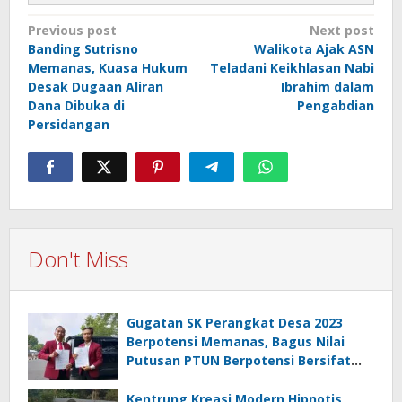
Post
Previous post
Next post
Banding Sutrisno
Walikota Ajak ASN
navigation
Memanas, Kuasa Hukum
Teladani Keikhlasan Nabi
Desak Dugaan Aliran
Ibrahim dalam
Dana Dibuka di
Pengabdian
Persidangan
Don't Miss
Gugatan SK Perangkat Desa 2023
Berpotensi Memanas, Bagus Nilai
Putusan PTUN Berpotensi Bersifat
Erga Omnes
Kentrung Kreasi Modern Hipnotis