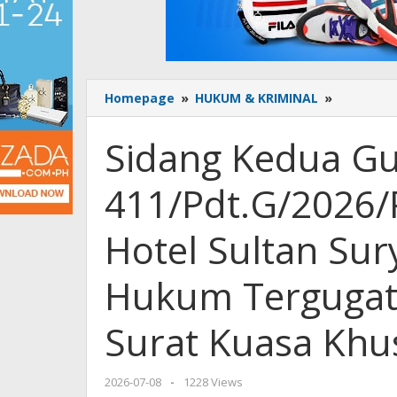
Homepage
»
HUKUM & KRIMINAL
»
Sidang
Kedua
Gugatan
Sidang Kedua G
PMH
Nomor
411/Pdt.G/2026/P
411/Pdt.
Jkt.Pst
Eks
Hotel Sultan Sur
Lahan
Hotel
Hukum Tergugat
Sultan
Suryadi:
Para
Surat Kuasa Khu
Kuasa
Hukum
Tergugat
2026-07-08
by
-
1228 Views
Belum