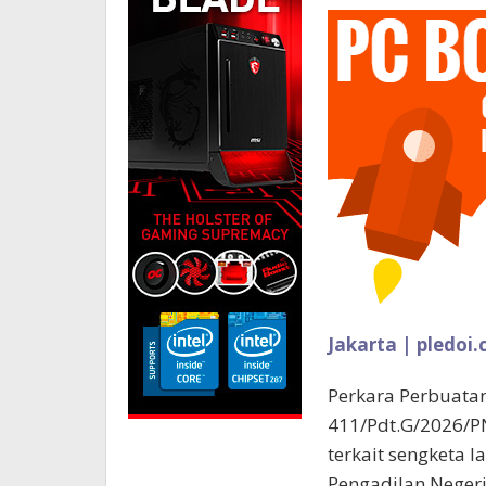
Jakarta | pledoi.
Perkara Perbuat
411/Pdt.G/2026/PN
terkait sengketa l
Pengadilan Negeri