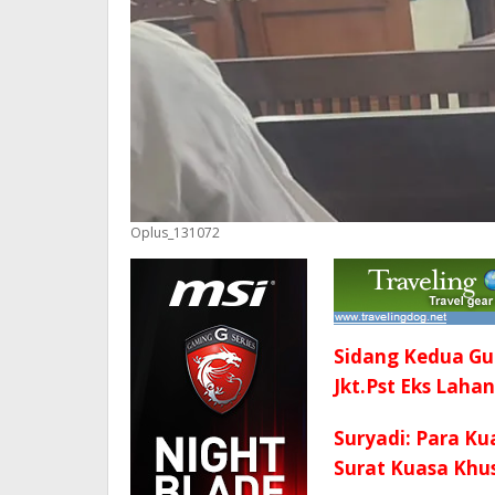
Oplus_131072
Sidang Kedua G
Jkt.Pst Eks Lahan
Suryadi: Para K
Surat Kuasa Khu