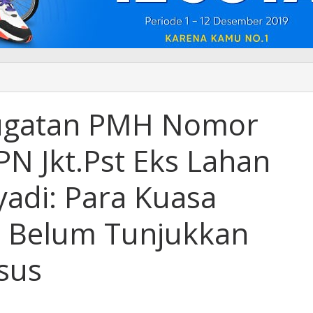
ugatan PMH Nomor
N Jkt.Pst Eks Lahan
G/2026/PN
yadi: Para Kuasa
 Belum Tunjukkan
sus