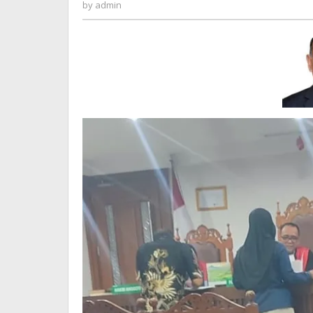
admin
by
admin
Tunjukka
Surat
Kuasa
Khusus