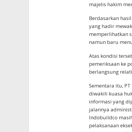
majelis hakim me
Berdasarkan hasi
yang hadir mewak
memperlihatkan su
namun baru menun
Atas kondisi ters
pemeriksaan ke p
berlangsung relati
Sementara itu, PT
diwakili kuasa h
informasi yang di
jalannya administ
Indobuildco masi
pelaksanaan ekse