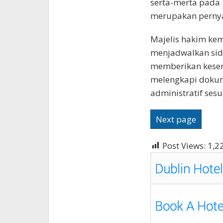
serta-merta pada 
merupakan pernya
Majelis hakim ke
menjadwalkan sida
memberikan kesem
melengkapi doku
administratif ses
Next page
Post Views:
1,2