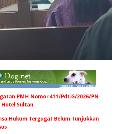
ugatan PMH Nomor 411/Pdt.G/2026/PN
 Hotel Sultan
uasa Hukum Tergugat Belum Tunjukkan
sus