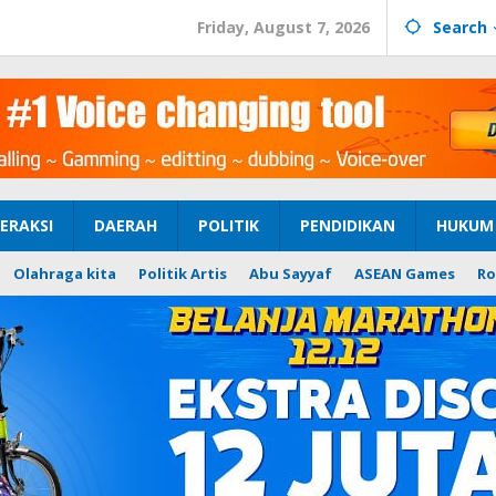
Friday, August 7, 2026
Search
ERAKSI
DAERAH
POLITIK
PENDIDIKAN
HUKUM 
Olahraga kita
Politik Artis
Abu Sayyaf
ASEAN Games
Ro