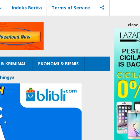
Indeks Berita
Terms of Service
close
& KRIMINAL
EKONOMI & BISNIS
hingya