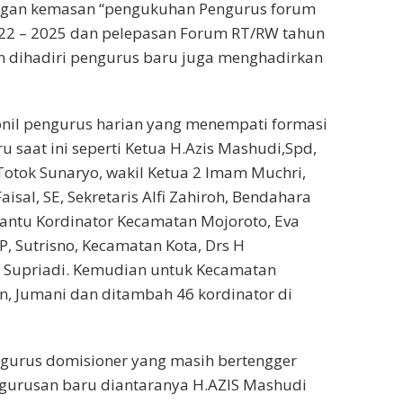
ngan kemasan “pengukuhan Pengurus forum
22 – 2025 dan pelepasan Forum RT/RW tahun
in dihadiri pengurus baru juga menghadirkan
onil pengurus harian yang menempati formasi
 saat ini seperti Ketua H.Azis Mashudi,Spd,
,Totok Sunaryo, wakil Ketua 2 Imam Muchri,
aisal, SE, Sekretaris Alfi Zahiroh, Bendahara
antu Kordinator Kecamatan Mojoroto, Eva
P, Sutrisno, Kecamatan Kota, Drs H
 Supriadi. Kemudian untuk Kecamatan
in, Jumani dan ditambah 46 kordinator di
ngurus domisioner yang masih bertengger
urusan baru diantaranya H.AZIS Mashudi