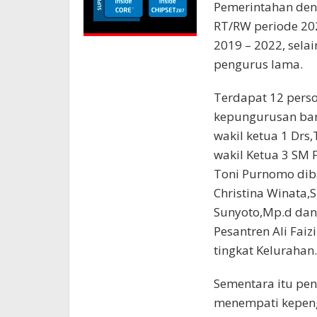
Pemerintahan de
RT/RW periode 20
2019 – 2022, sela
pengurus lama.
Terdapat 12 pers
kepungurusan baru
wakil ketua 1 Drs
wakil Ketua 3 SM F
Toni Purnomo dib
Christina Winata,S
Sunyoto,Mp.d dan
Pesantren Ali Faiz
tingkat Kelurahan.
Sementara itu pe
menempati kepeng