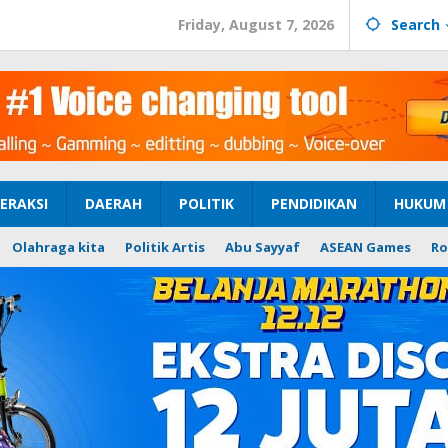
Friday, August 7, 2026
Search
ERAKSI
DAERAH
POLITIK
PENDIDIKAN
HUKUM 
Olahraga kita
Politik Artis
Abu Sayyaf
ASEAN Games
Ro