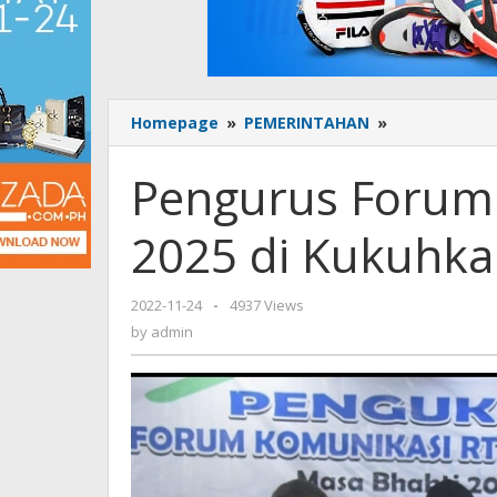
Homepage
»
PEMERINTAHAN
»
Pengurus
Forum
RT/RW
Pengurus Forum 
Periode
2022
2025 di Kukuhka
-
2025
di
2022-11-24
by
-
4937 Views
Kukuhkan
admin
by
admin
Walikota