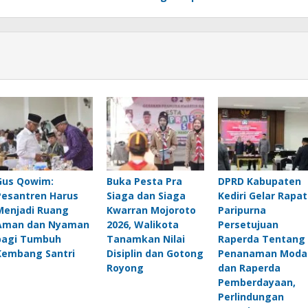
Gus Qowim:
Buka Pesta Pra
DPRD Kabupaten
Pesantren Harus
Siaga dan Siaga
Kediri Gelar Rapat
Menjadi Ruang
Kwarran Mojoroto
Paripurna
Aman dan Nyaman
2026, Walikota
Persetujuan
bagi Tumbuh
Tanamkan Nilai
Raperda Tentang
Kembang Santri
Disiplin dan Gotong
Penanaman Moda
Royong
dan Raperda
Pemberdayaan,
Perlindungan