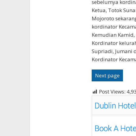
sebelumya kordin
Ketua, Totok Sun
Mojoroto sekaran
kordinator Kecama
Kemudian Kamid, 
Kordinator kelura
Supriadi, Jumani d
Kordinator Kecam
Next page
Post Views:
4,9