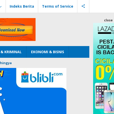
Indeks Berita
Terms of Service
close
& KRIMINAL
EKONOMI & BISNIS
hingya