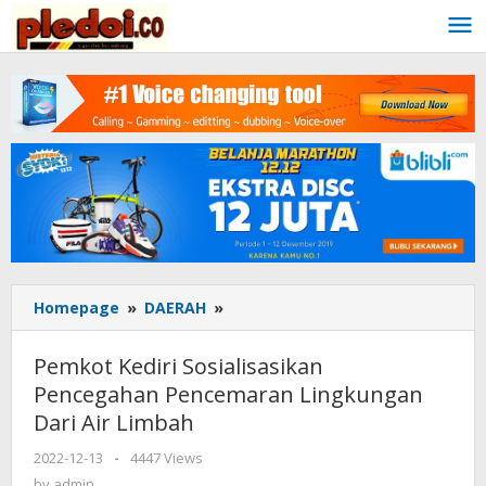
Skip
to
content
Homepage
»
DAERAH
»
Pemkot
Kediri
Sosialisasikan
Pemkot Kediri Sosialisasikan
Pencegahan
Pencegahan Pencemaran Lingkungan
Pencemaran
Dari Air Limbah
Lingkungan
Dari
2022-12-13
by
-
4447 Views
Air
admin
by
admin