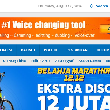
Thursday, August 6, 2026
Search
ERAKSI
DAERAH
POLITIK
PENDIDIKAN
HUKUM 
Olahraga kita
Politik Artis
Abu Sayyaf
ASEAN Games
Ro