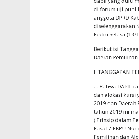
dapil yang dulu m
di forum uji publ
anggota DPRD Kab
diselenggarakan K
Kediri.Selasa (13/
Berikut isi Tang
Daerah Pemilihan 
I. TANGGAPAN T
a. Bahwa DAPIL ra
dan alokasi kursi
2019 dan Daerah P
tahun 2019 ini ma
) Prinsip dalam 
Pasal 2 PKPU Nom
Pemilihan dan Alo