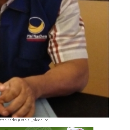
n Kediri (Foto:aji_pledoi.co)