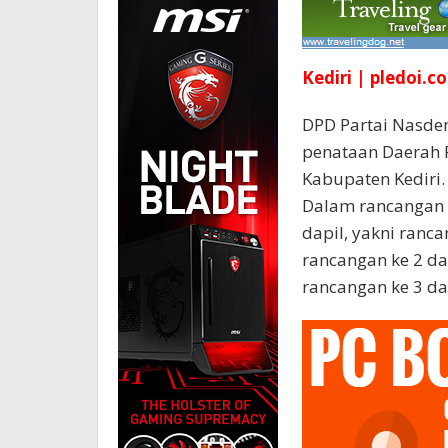
Kediri | pledoi.co
DPD Partai Nasde
penataan Daerah P
Kabupaten Kediri.
Dalam rancangan 
dapil, yakni ranca
rancangan ke 2 da
rancangan ke 3 dar