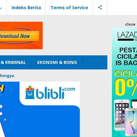
Indeks Berita
Terms of Service
close
& KRIMINAL
EKONOMI & BISNIS
hingya