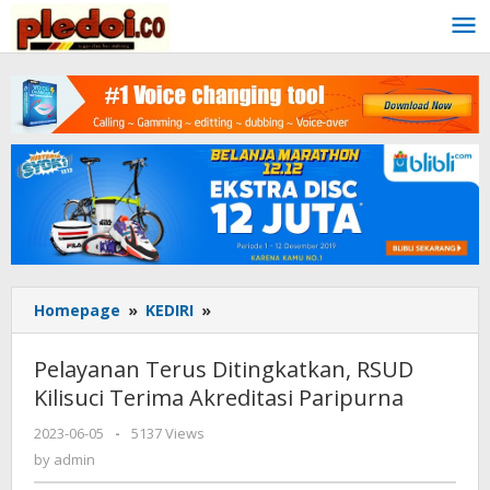
Skip
to
content
Homepage
»
KEDIRI
»
Pelayanan
Terus
Ditingkatkan,
Pelayanan Terus Ditingkatkan, RSUD
RSUD
Kilisuci Terima Akreditasi Paripurna
Kilisuci
Terima
2023-06-05
by
-
5137 Views
Akreditasi
admin
by
admin
Paripurna