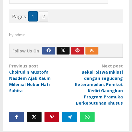
Pages:
1
2
by
admin
Follow Us On
Post
Previous post
Next post
Choirudin Mustofa
Bekali Siswa Inklusi
navigation
Nasdem Ajak Kaum
dengan Segudang
Milenial Nobar Hati
Keterampilan, Pemkot
Suhita
Kediri Gaungkan
Program Pramuka
Berkebutuhan Khusus