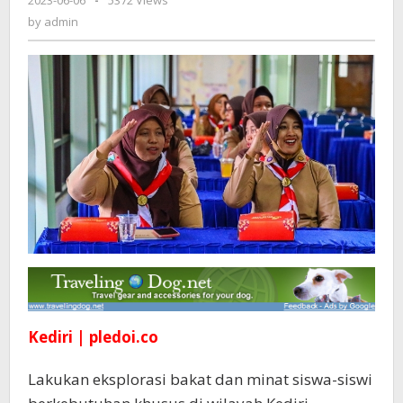
2023-06-06
by
-
5372 Views
Gaungkan
admin
by
admin
Program
Pramuka
Berkebutuhan
Khusus
Kediri | pledoi.co
Lakukan eksplorasi bakat dan minat siswa-siswi