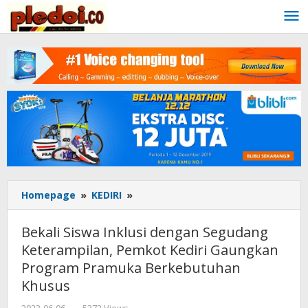
Skip
to
content
Homepage
»
KEDIRI
»
Bekali
Siswa
Inklusi
Bekali Siswa Inklusi dengan Segudang
dengan
Keterampilan, Pemkot Kediri Gaungkan
Segudang
Program Pramuka Berkebutuhan
Keterampilan,
Pemkot
Khusus
Kediri