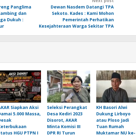
Next post
areng Panglima
Dewan Nasdem Datangi TPA
Kambing dan
Sekoto. Kades : Kami Mohon
ga Dukuh :
Pemerintah Perhatikan
ur
Kesejahteraan Warga Sekitar TPA
AKAR Siapkan Aksi
Seleksi Perangkat
KH Basori Alwi
Damai 5.000 Massa,
Desa Kediri 2023
Dukung Lirboyo
Desak
Disorot, AKAR
atau Ploso Jadi
Keterbukaan
Minta Komisi III
Tuan Rumah
Status HGU PTPN I
DPR RI Turun
Muktamar NU ke-