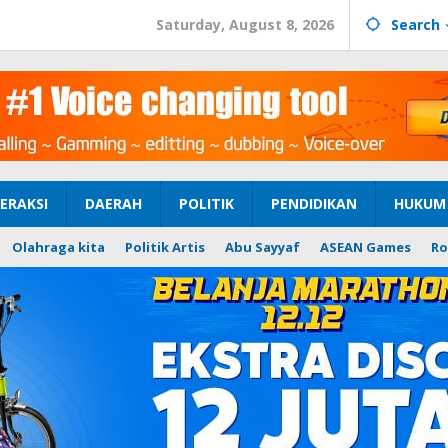
Saturday, August 8, 2026
Search
ERAKSI
DAERAH
POLITIK
PENDIDIKAN
HUKUM 
Olahraga kita
Politik Artis
Abu Sayyaf
ASEAN Games
Ro