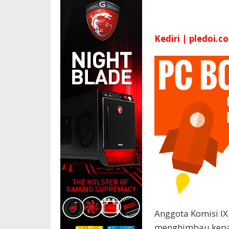
Kediri | pledoi.co
Anggota Komisi IX
menghimbau kepa