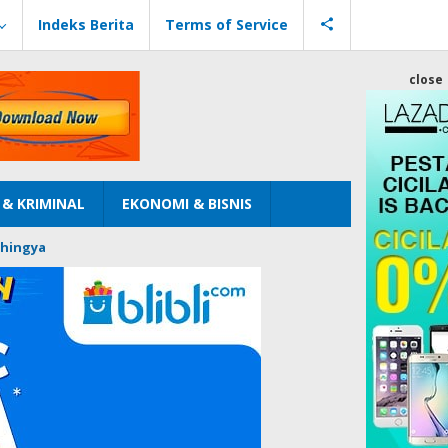
Indeks Berita
Terms of Service
close
& KRIMINAL
EKONOMI & BISNIS
hingya