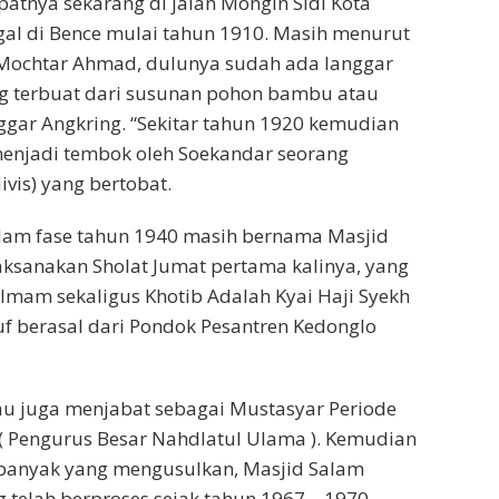
patnya sekarang di jalan Mongin Sidi Kota
nggal di Bence mulai tahun 1910. Masih menurut
ochtar Ahmad, dulunya sudah ada langgar
g terbuat dari susunan pohon bambu atau
ggar Angkring. “Sekitar tahun 1920 kemudian
enjadi tembok oleh Soekandar seorang
vis) yang bertobat.
lam fase tahun 1940 masih bernama Masjid
laksanakan Sholat Jumat pertama kalinya, yang
Imam sekaligus Khotib Adalah Kyai Haji Syekh
berasal dari Pondok Pesantren Kedonglo
iau juga menjabat sebagai Mustasyar Periode
( Pengurus Besar Nahdlatul Ulama ). Kemudian
banyak yang mengusulkan, Masjid Salam
g telah berproses sejak tahun 1967 – 1970