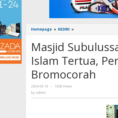
Homepage
»
KEDIRI
»
Masjid
Subulussalam
Pusat
Masjid Subuluss
Penyebaran
Islam
Islam Tertua, P
Tertua,
Pernah
Dibangun
Bromocorah
Bromocorah
2024-03-19
by
-
7268 Views
admin
by
admin