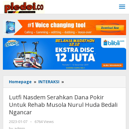
Skip
to
content
Homepage
»
INTERAKSI
»
Lutfi
Nasdem
Serahkan
Lutfi Nasdem Serahkan Dana Pokir
Dana
Untuk Rehab Musola Nurul Huda Bedali
Pokir
Ngancar
Untuk
Rehab
2023-01-07
by
-
6764 Views
Musola
admin
by
admin