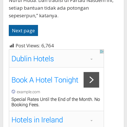
Nurul Huda. Dan tradisi di Partau Nasdem ini,
setiap bantuan tidak ada potongan
sepeserpun,” katanya.
Next page
Post Views:
6,764