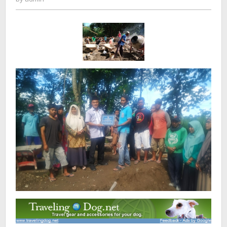
Nurul
Huda
Bedali
Ngancar