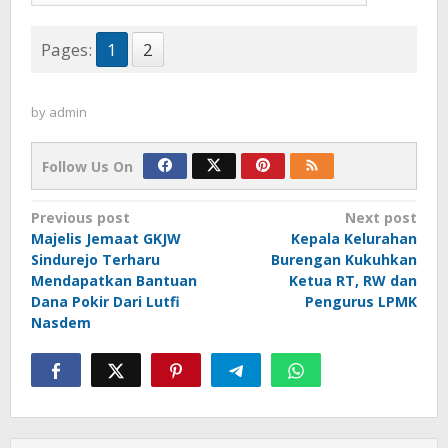
Pages:
1
2
by
admin
Follow Us On
Post
Previous post
Next post
Majelis Jemaat GKJW
Kepala Kelurahan
navigation
Sindurejo Terharu
Burengan Kukuhkan
Mendapatkan Bantuan
Ketua RT, RW dan
Dana Pokir Dari Lutfi
Pengurus LPMK
Nasdem