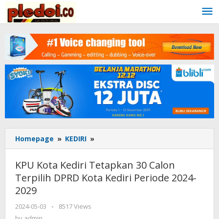
Skip
to
content
Homepage
»
KEDIRI
»
KPU
Kota
Kediri
KPU Kota Kediri Tetapkan 30 Calon
Tetapkan
Terpilih DPRD Kota Kediri Periode 2024-
30
2029
Calon
Terpilih
2024-05-03
by
-
8517 Views
DPRD
admin
by
admin