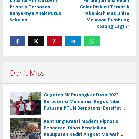
Khusnul Arif NasDem
Forum Jurnalis Kediri
navigation
Prihatin Terhadap
Gelar Diskusi Tematik
Banyaknya Anak Putus
“Akankah Mas Dhito
Sekolah
Melawan Bumbung
Kosong Lagi ?”
Don't Miss
Gugatan SK Perangkat Desa 2023
Berpotensi Memanas, Bagus Nilai
Putusan PTUN Berpotensi Bersifat
Erga Omnes
Kentrung Kreasi Modern Hipnotis
Penonton, Dinas Pendidikan
Kabupaten Kediri Angkat Marwah