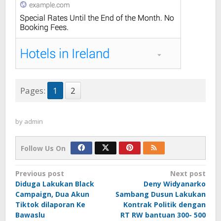
Pages:
1
2
by
admin
Follow Us On
Post
Previous post
Next post
Diduga Lakukan Black
Deny Widyanarko
navigation
Campaign, Dua Akun
Sambang Dusun Lakukan
Tiktok dilaporan Ke
Kontrak Politik dengan
Bawaslu
RT RW bantuan 300- 500