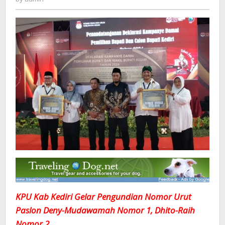
Deny-
Mudawamah
Nomor
1,
Dhito-
Dewi
Raih
Nomor
2
KPU Kab Kediri Gelar Pengundian Nomor Urut
Paslon Deny-Mudawamah Nomor 1, Dhito-Raih
Nomor 2