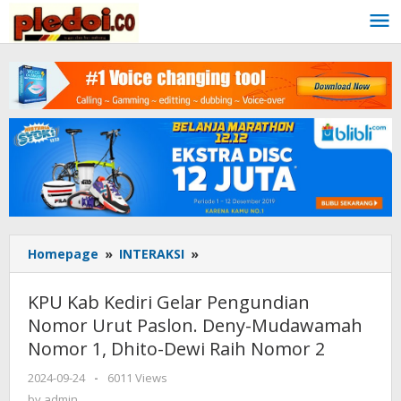
Skip
to
content
Homepage
»
INTERAKSI
»
KPU
Kab
Kediri
KPU Kab Kediri Gelar Pengundian
Gelar
Nomor Urut Paslon. Deny-Mudawamah
Pengundian
Nomor 1, Dhito-Dewi Raih Nomor 2
Nomor
Urut
2024-09-24
by
-
6011 Views
Paslon.
admin
by
admin