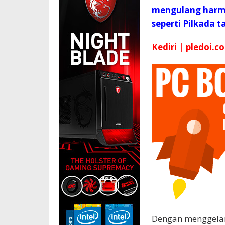
mengulang harmo
seperti Pilkada t
Kediri | pledoi.co
Dengan menggelar