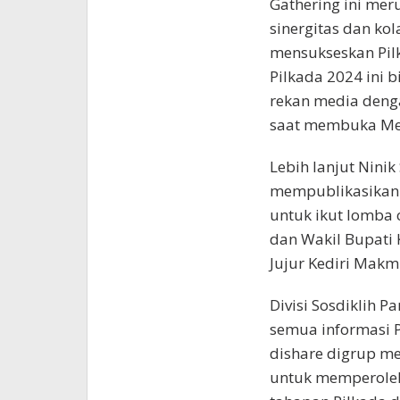
Gathering ini me
sinergitas dan ko
mensukseskan Pil
Pilkada 2024 ini 
rekan media denga
saat membuka Med
Lebih lanjut Nini
mempublikasikan
untuk ikut lomba 
dan Wakil Bupati
Jujur Kediri Makm
Divisi Sosdiklih
semua informasi P
dishare digrup me
untuk memperoleh i