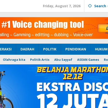
Friday, August 7, 2026
Search
ERAKSI
DAERAH
POLITIK
PENDIDIKAN
HUKUM 
Olahraga kita
Politik Artis
Abu Sayyaf
ASEAN Games
Ro