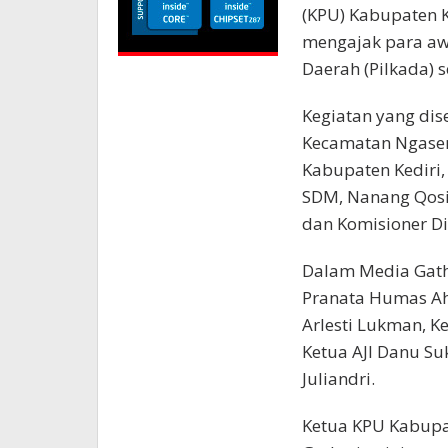
(KPU) Kabupaten K
mengajak para aw
Daerah (Pilkada) s
Kegiatan yang dis
Kecamatan Ngasem
Kabupaten Kediri, 
SDM, Nanang Qosim
dan Komisioner Di
Dalam Media Gath
Pranata Humas Ah
Arlesti Lukman, K
Ketua AJI Danu Su
Juliandri.
Ketua KPU Kabupa