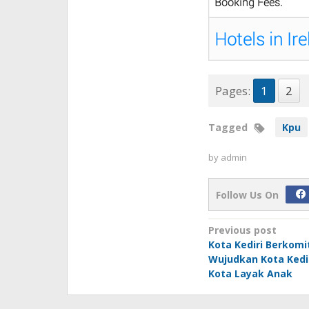
Pages:
1
2
Tagged
Kpu
by
admin
Follow Us On
Post
Previous post
Kota Kediri Berkom
navigation
Wujudkan Kota Kedi
Kota Layak Anak