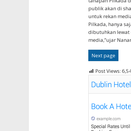
tahapan Pilkada d
publik akan di sh
untuk rekan medi
Pilkada, hanya sa
dibutuhkan lewat 
media,”ujar Nana
Next page
Post Views:
6,5