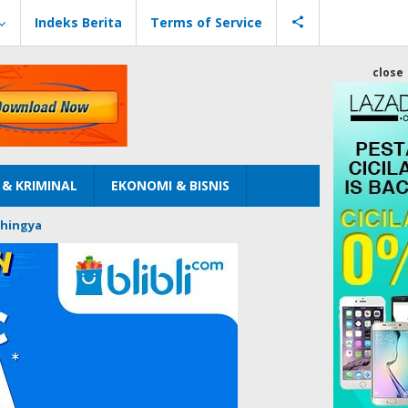
Indeks Berita
Terms of Service
close
& KRIMINAL
EKONOMI & BISNIS
hingya